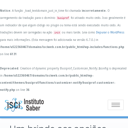
Notice
: A função _load_textdomain_just_in_time foi chamada
incorretamente
. O
carregamento da tradução para o domínio
foi ativado muito cedo. Isso geralmente é
busiprof
um indicador de que algum código no plugin ou tema está sendo executado muito cedo. As
traduções devem ser carregadas na ação
ou mais tarde. Leia como
Depurar o WordPress
init
para mais informações. (Esta mensagem foi adicionada na versão 6.7.0.) in
/home/u522360467/domains/isciweb.com.br/public_html/wp-includes/functions.php
on line
6131
Deprecated
: Creation of dynamic property Busiprof_Customizer_Notify::$config is deprecated
in
/home/u522360467/domains/isciweb.com.br/public_html/wp-
content/themes/busiprof/functions/customizer-notify/busiprof-customizer-
notify.php
on line
36
Skip
to
Toggle
content
navigatio