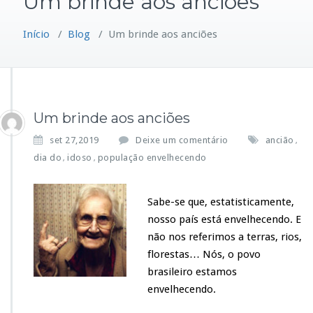
Um brinde aos anciões
Início
/
Blog
/
Um brinde aos anciões
Um brinde aos anciões
set 27,2019
Deixe um comentário
ancião
,
dia do
idoso
população envelhecendo
,
,
Sabe-se que, estatisticamente,
nosso país está envelhecendo. E
não nos referimos a terras, rios,
florestas… Nós, o povo
brasileiro estamos
envelhecendo.