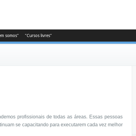
em somos"
"Cursos livres"
endemos profissionais de todas as áreas. Essas pessoas
ntinuam se capacitando para executarem cada vez melhor