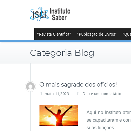
Skip
to
content
"Revista Científica"
"Publicação de Livros"
"Qu
Categoria Blog
O mais sagrado dos ofícios!
maio 11,2023
Deixe um comentário
Aqui no Instituto at
se capacitaram e co
suas funções.