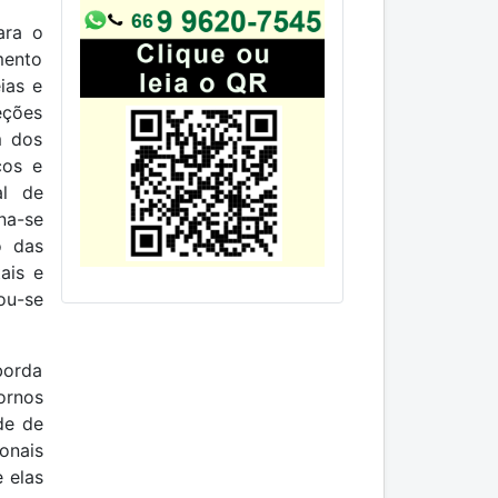
ara o
mento
ias e
eções
m dos
cos e
al de
na-se
o das
ais e
ou-se
borda
ornos
de de
onais
 elas