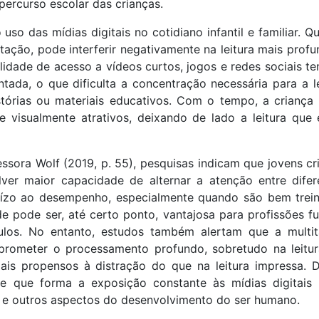
ercurso escolar das crianças.
so das mídias digitais no cotidiano infantil e familiar. Q
ação, pode interferir negativamente na leitura mais profu
lidade de acesso a vídeos curtos, jogos e redes sociais te
tada, o que dificulta a concentração necessária para a le
stórias ou materiais educativos. Com o tempo, a criança
e visualmente atrativos, deixando de lado a leitura que 
sora Wolf (2019, p. 55), pesquisas indicam que jovens cr
ver maior capacidade de alternar a atenção entre difer
uízo ao desempenho, especialmente quando são bem trei
e pode ser, até certo ponto, vantajosa para profissões fu
ulos. No entanto, estudos também alertam que a multit
prometer o processamento profundo, sobretudo na leitu
ais propensos à distração do que na leitura impressa. D
 de que forma a exposição constante às mídias digitais
 e outros aspectos do desenvolvimento do ser humano.