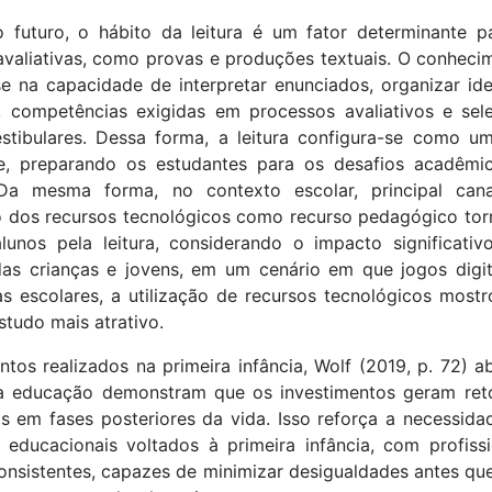
 futuro, o hábito da leitura é um fator determinante p
valiativas, como provas e produções textuais. O conheci
se na capacidade de interpretar enunciados, organizar ide
, competências exigidas em processos avaliativos e sel
stibulares. Dessa forma, a leitura configura-se como u
e, preparando os estudantes para os desafios acadêmi
 Da mesma forma, no contexto escolar, principal can
so dos recursos tecnológicos como recurso pedagógico tor
unos pela leitura, considerando o impacto significativ
 das crianças e jovens, em um cenário em que jogos digit
 escolares, a utilização de recursos tecnológicos mostr
studo mais atrativo.
ntos realizados na primeira infância, Wolf (2019, p. 72) a
a educação demonstram que os investimentos geram ret
os em fases posteriores da vida. Isso reforça a necessida
 educacionais voltados à primeira infância, com profissi
onsistentes, capazes de minimizar desigualdades antes que