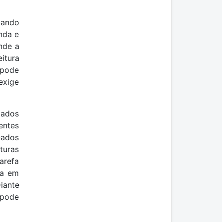
uando
nda e
nde a
itura
 pode
exige
iados
entes
nados
turas
arefa
ra em
iante
 pode