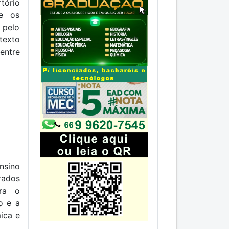
tório
ue os
 pelo
texto
entre
nsino
rados
ara o
o e a
ica e