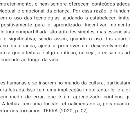
o entretenimento, e nem sempre oferecem conteúdos adeq
lectual e emocional da criança. Por essa razão, é fundam
em o uso das tecnologias, ajudando a estabelecer limite
 positivamente para o aprendizado. Incentivar moment
 a leitura compartilhada são atitudes simples, mas essenciai
a e significativa, sendo assim, quando o uso dos aparel
iano da criança, ajuda a promover um desenvolvimento
atiza que a leitura é algo contínuo, ou seja, precisamos ad
rendendo ao longo da vida:
ades humanas e se inserem no mundo da cultura, particular
ra letrada. Isso tem uma implicação importante: ler é alg
 sem medo de errar, que é um aprendizado contínuo q
. A leitura tem uma função retroalimentadora, pois quanto
eitor nos tornamos. TERRA (2020, p. 07)