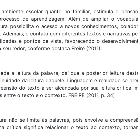
o ambiente escolar quanto no familiar, estimula o pensa
processo de aprendizagem. Além de ampliar o vocabulá
tura possibilita o acesso a novos conhecimentos, colabo
. Ademais, o contato com diferentes textos e narrativas pe
lidades e pontos de vista, favorecendo o desenvolvimen
eu redor, conforme destaca Freire (2011):
de a leitura da palavra, daí que a posterior leitura dest
tinuidade da leitura daquele. Linguagem e realidade se pr
ensão do texto a ser alcançada por sua leitura crítica im
 entre o texto e o contexto. FREIRE (2011, p. 34)
tura não se limita às palavras, pois envolve a compreens
ma crítica significa relacionar o texto ao contexto, torna