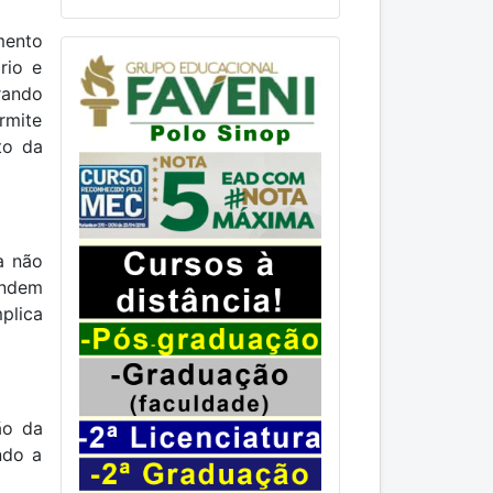
mento
rio e
rando
rmite
to da
a não
endem
plica
ão da
ndo a