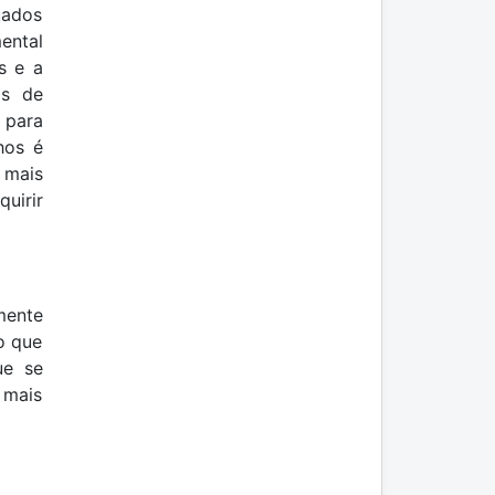
uados
ental
s e a
os de
s para
hos é
 mais
quirir
mente
o que
ue se
 mais