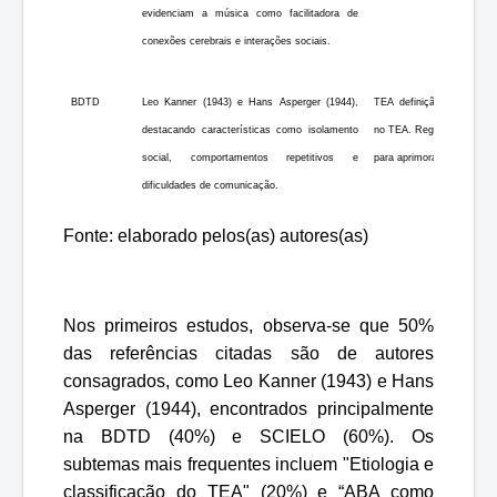
evidenciam a música como facilitadora de
conexões cerebrais e interações sociais.
BDTD
Leo Kanner (1943) e Hans Asperger (1944),
TEA definição, caracterí
destacando características como isolamento
no TEA. Regulação Emocio
social, comportamentos repetitivos e
para aprimorar habilidades
dificuldades de comunicação.
Fonte: elaborado pelos(as) autores(as)
Nos primeiros estudos, observa-se que 50%
das referências citadas são de autores
consagrados, como Leo Kanner (1943) e Hans
Asperger (1944), encontrados principalmente
na BDTD (40%) e SCIELO (60%). Os
subtemas mais frequentes incluem "Etiologia e
classificação do TEA" (20%) e “ABA como