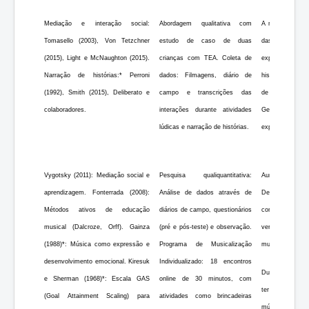
Mediação e interação social:
Abordagem qualitativa com
A mediação do a
Tomasello (2003), Von Tetzchner
estudo de caso de duas
das crianças. 
(2015), Light e McNaughton (2015).
crianças com TEA. Coleta de
expressivas va
Narração de histórias:* Perroni
dados: Filmagens, diário de
histórias mostro
(1992), Smith (2015), Deliberato e
campo e transcrições das
de vocabulári
colaboradores.
interações durante atividades
Generalizaçã
lúdicas e narração de histórias.
exploração de t
Vygotsky (2011): Mediação social e
Pesquisa qualiquantitativa:
Aumento da conc
aprendizagem. Fonterrada (2008):
Análise de dados através de
Desenvolviment
Métodos ativos de educação
diários de campo, questionários
comportamentos
musical (Dalcroze, Orff). Gainza
(pré e pós-teste) e observação.
verbais demons
(1988)*: Música como expressão e
Programa de Musicalização
musicais. Lacun
desenvolvimento emocional. Kiresuk
Individualizado: 18 encontros
Duração curta; 
e Sherman (1968)*: Escala GAS
online de 30 minutos, com
ter limitado a i
(Goal Attainment Scaling) para
atividades como brincadeiras
música e TEA, c