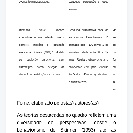
avaliação individualizada.
cantadas, percussão e jogos
sonoros.
Diamond (2013): Funções
Pesquisa quantitativa com ida
Melhora signifi
executivas e sua relação com o
ao campo. Participantes: 15
melhora na reg
controle inibitório e regulação
crianças com TEA (nível 1 de
conseguiram ex
emocional. Gross (2008):* Modelo
suporte), idade entre 8 e 12
conceitos abstr
de regulação emocional, com
anos. Registro observacional e
Tamanho da A
estratégias como seleção da
entrevistas com pais. Análise
continuaram outr
situação e modulação da resposta.
de Dados: Métodos qualitativos
os efeitos da in
e quantitativos.
mudanças comp
envolvimento fam
Fonte: elaborado pelos(as) autores(as)
As teorias destacadas no quadro refletem uma
diversidade de perspectivas, desde o
behaviorismo de Skinner (1953) até as