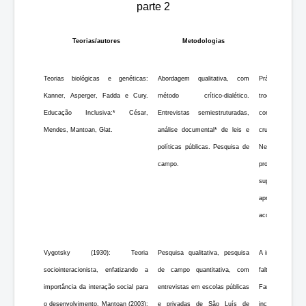
parte 2
Teorias/autores
Metodologias
Teorias biológicas e genéticas:
Abordagem qualitativa, com
Práticas pedag
Kanner, Asperger, Fadda e Cury.
método crítico-dialético.
troca constan
Educação Inclusiva:* César,
Entrevistas semiestruturadas,
comportamentai
Mendes, Mantoan, Glat.
análise documental* de leis e
crucial, mas m
políticas públicas. Pesquisa de
Necessidade de
campo.
profissionais. 
superficial 
aprofundamento
acompanhamento
Vygotsky (1930): Teoria
Pesquisa qualitativa, pesquisa
A inclusão de c
sociointeracionista, enfatizando a
de campo quantitativa, com
falta de prepar
importância da interação social para
entrevistas em escolas públicas
Família e esco
o desenvolvimento. Mantoan (2003):
e privadas de São Luís de
inclusão, mas