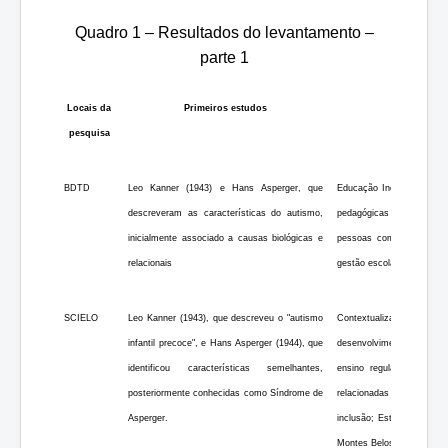
Quadro 1 – Resultados do levantamento –
parte 1
Locais da
Primeiros estudos
pesquisa
BDTD
Leo Kanner (1943) e Hans Asperger, que
Educação Inclusiva para 
descreveram as características do autismo,
pedagógicas e recursos p
inicialmente associado a causas biológicas e
pessoas com TEA. Desafi
relacionais
gestão escolar.
SCIELO
Leo Kanner (1943), que descreveu o "autismo
Contextualização histór
infantil precoce", e Hans Asperger (1944), que
desenvolvimento e inclu
identificou características semelhantes,
ensino regular: desafios
posteriormente conhecidas como Síndrome de
relacionadas ao TEA; Fo
Asperger.
inclusão; Estudo de caso
Montes Belos (GO).