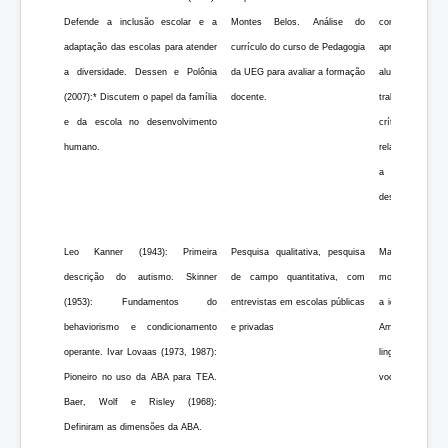
Defende a inclusão escolar e a
Montes Belos. Análise do
comunicação e
adaptação das escolas para atender
currículo do curso de Pedagogia
apresentam dif
a diversidade. Dessen e Polônia
da UEG para avaliar a formação
alunos e falta
(2007):* Discutem o papel da família
docente.
trabalho: Falta
e da escola no desenvolvimento
críticas às abo
humano.
relatos diretos
a inclusão. P
desafios identifi
Leo Kanner (1943): Primeira
Pesquisa qualitativa, pesquisa
Maior evolução
descrição do autismo. Skinner
de campo quantitativa, com
motora com prog
(1953): Fundamentos do
entrevistas em escolas públicas
a idade e carga 
behaviorismo e condicionamento
e privadas
Amostra limit
operante. Ivar Lovaas (1973, 1987):
linguagem expre
Pioneiro no uso da ABA para TEA.
vocais. Necessid
Baer, Wolf e Risley (1968):
Definiram as dimensões da ABA.