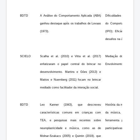
BDTD
A Análise do Comportamento Aplicada (ABA)
Dificuldades no diagnóst
ganhou destaque após os trabalhos de Lovaas
do Comportamento Aplica
(1973).
(IPO); Eficácia da ABA 
desafios na área de lingu
SCIELO
Scalha et al. (2010) e Vitta et al. (2017)
Mediação do adulto; Habi
enfatizaram o papel central do brincar no
Envolvimento de família, e
desenvolvimento. Martins e Góes (2013) e
Mattos e Nuernberg (2011) focam no brincar
mediado como facilitador da interação social.
BDTD
Leo Kanner (1943), que descreveu
História da música, sua im
características comuns em crianças com
da música, métodos ati
TEA, e pesquisas mais recentes sobre
ferramenta pedagógica
neuroplasticidade e música, como as de
participativas para crian
Molnar-Szakacs (2005) e Quintin (2019), que