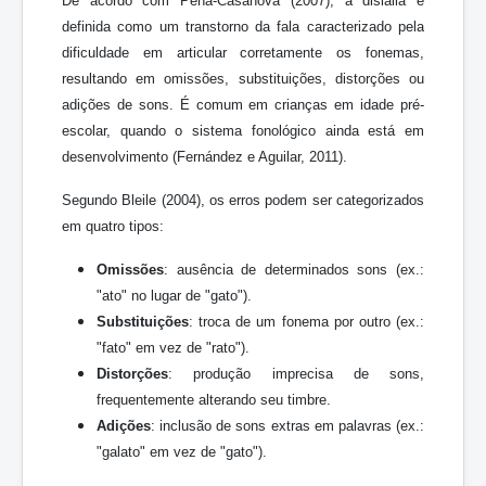
De acordo com Peña-Casanova (2007), a dislalia é
definida como um transtorno da fala caracterizado pela
dificuldade em articular corretamente os fonemas,
resultando em omissões, substituições, distorções ou
adições de sons. É comum em crianças em idade pré-
escolar, quando o sistema fonológico ainda está em
desenvolvimento (Fernández e Aguilar, 2011).
Segundo Bleile (2004), os erros podem ser categorizados
em quatro tipos:
Omissões
: ausência de determinados sons (ex.:
"ato" no lugar de "gato").
Substituições
: troca de um fonema por outro (ex.:
"fato" em vez de "rato").
Distorções
: produção imprecisa de sons,
frequentemente alterando seu timbre.
Adições
: inclusão de sons extras em palavras (ex.:
"galato" em vez de "gato").