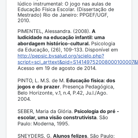
lúdico instrumental: O jogo nas aulas de
Educação Física Escolar. (Dissertação de
Mestrado) Rio de Janeiro: PPGEF/UGF,
2010.
PIMENTEL, Alessandra. (2008).
A
ludicidade na educação infantil: uma
abordagem histórico-cultural.
Psicologia
da Educação, (26), 109-133. Disponível em
http://pepsic.bvsalud.org/scielo.php?
script=sci_arttext&pid=S14149752008000100007&
Acesso em 19 de agosto de 2014.
PINTO, L. M.S. de M.
Educação física: dos
jogos e do prazer
. Presença Pedagógica,
Belo Horizonte, v.1, n.4, P.42, Ju.l./Ago.
2004.
SEBER, Maria da Glória.
Psicologia do pré -
escolar, uma visão construtivista
. São
Paulo: Moderna, 1995.
SNEYDERS, G.
Alunos felizes
. São Paulo: