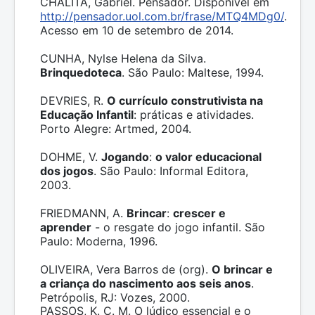
CHALITA, Gabriel. Pensador. Disponível em
http://pensador.uol.com.br/frase/MTQ4MDg0/
.
Acesso em 10 de setembro de 2014.
CUNHA, Nylse Helena da Silva.
Brinquedoteca
. São Paulo: Maltese, 1994.
DEVRIES, R.
O currículo construtivista na
Educação Infantil
: práticas e atividades.
Porto Alegre: Artmed, 2004.
DOHME, V.
Jogando
:
o valor educacional
dos jogos
. São Paulo: Informal Editora,
2003.
FRIEDMANN, A.
Brincar
:
crescer e
aprender
- o resgate do jogo infantil. São
Paulo: Moderna, 1996.
OLIVEIRA, Vera Barros de (org).
O brincar e
a criança do nascimento aos seis anos
.
Petrópolis, RJ: Vozes, 2000.
PASSOS, K. C. M. O lúdico essencial e o