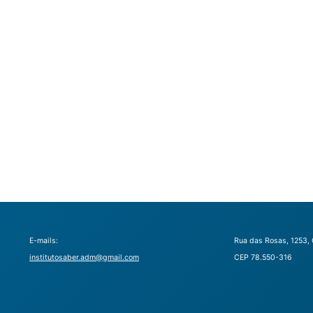
E-mails:
Rua das Rosas, 1253, 
institutosaber.adm@gmail.com
CEP 78.550-316