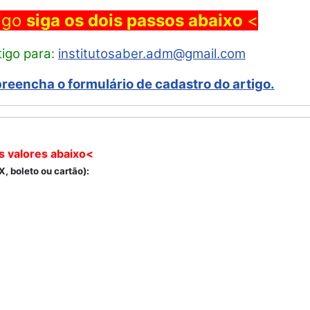
tigo
siga os dois passos abaixo
<
tigo para:
institutosaber.adm@gmail.com
preencha o formulário de cadastro do artigo.
s valores abaixo<
, boleto ou cartão):