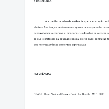
3 CONCLUSÃO
A experiência relatada evidencia que a educação ambi
afetivas. As crianças mostraram-se capazes de compreender conc
desenvolvimento cognitivo e emocional. Os desafios de atenção sã
se que o professor da educação básica exerce papel central na fo
que favoreça práticas ambientais significativas.
REFERÊNCIAS
BRASIL. Base Nacional Comum Curricular. Brasília: MEC, 2017.