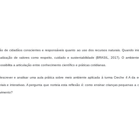
ão de cidadãos conscientes e responsáveis quanto ao uso dos recursos naturais. Quando ini
ernalização de valores como respeito, cuidado e sustentabilidade (BRASIL, 2017). O ambiente
ssibilita a articulação entre conhecimento científico e práticas cotidianas.
descrever e analisar uma aula prática sobre meio ambiente aplicada à turma Creche 4 A da 
riais e interativas. A pergunta que norteia esta reflexão é: como ensinar crianças pequenas a 
lvimento?