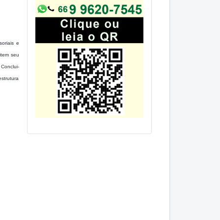
oriais e
item seu
Conclui-
estrutura