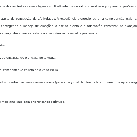
lar todas as lixeiras de reciclagem com fidelidade, o que exigiu criatividade por parte do professor
stante de construção de afetividades. A experiência proporcionou uma compreensão mais rea
, abrangendo o manejo de emoções, a escuta atenta e a adaptação constante do planeja
 avanço das crianças reafirmou a importância da escolha profissional.
rias:
, potencializando o engajamento visual.
s, com destaque correto para cada lixeira.
de brinquedos com resíduos recicláveis (peteca de jornal, tambor de lata), tornando a aprendiz
o meio ambiente para diversificar os estímulos.