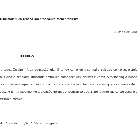
rendizagem da prática docente sobre meio ambiente
Susana de Olive
RESUMO
 a turma Creche 4 A da educação infantil, tendo como tema central o cuidado com o meio amb
ca, lúdica e sensorial, utilizando estímulos como texturas, cheiros e cores. A metodologia bas
idades sobre reciclagem e uso consciente da água. Os resultados indicaram que as crianças de
l desafio tenha sido manter a atenção do grupo. Conclui-se que a abordagem lúdico-sensorial é 
etivo e criativo.
de. Conscientização. Práticas pedagógicas.