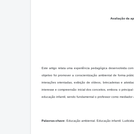
Avaliação da ap
Este artigo relata uma experiência pedagógica desenvolvida com
objetivo foi promover a conscientização ambiental de forma práti
interações orientadas, exibição de vídeos, brincadeiras e ativ
interesse e compreensão inicial dos conceitos, embora o principa
educação infantil, sendo fundamental o professor como mediador af
Palavras-chave:
Educação ambiental. Educação infantil. Ludicida