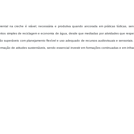
ental na creche é viável, necessária e produtiva quando ancorada em práticas lúdicas, sens
eitos simples de reciclagem e economia de água, desde que mediadas por atividades que respe
o superáveis com planejamento flexível e uso adequado de recursos audiovisuais e sensoriais. 
rmação de atitudes sustentáveis, sendo essencial investir em formações continuadas e em infra