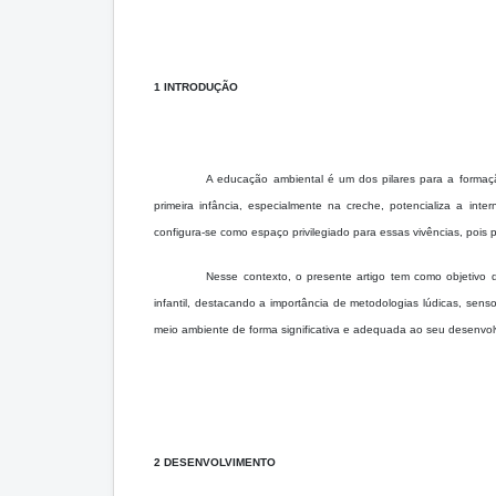
1 INTRODUÇÃO
A educação ambiental é um dos pilares para a formaç
primeira infância, especialmente na creche, potencializa a int
configura-se como espaço privilegiado para essas vivências, pois po
Nesse contexto, o presente artigo tem como objetivo 
infantil, destacando a importância de metodologias lúdicas, senso
meio ambiente de forma significativa e adequada ao seu desenvo
2 DESENVOLVIMENTO