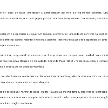
nte 4 anos de idade, priorizando a aprendizagem por meio da experiência concreta. Utili
exturas de resíduos recicláveis (papel, plástico, vidro simulado), cheiros naturais (terra, flores) e 
 reciclagem e desperdício de água. Em seguida, promoveu-se uma roda de conversa na qual as 
s práticas: separar resíduos em lixeiras coloridas, identificar situações de desperdício de água 
 plantas e flores.
ão inicial, despertando o interesse e o olhar positivo das crianças para o cuidado com a nat
ros favoreceram a atenção e a afetividade. Segundo Piaget (1996), nessa faixa etária, o conhe
irma a adequação da abordagem prática.
ores das lixeiras e relacioná-las a diferentes tipos de resíduos, além de citar exemplos de cui
os importantes no processo de aprendizagem.
ante da curiosidade natural da idade. Muitas falavam ao mesmo tempo, dispersando a atenção c
onstante foram necessárias para contornar a situação. Além disso, foi preciso repetir orientaç
ro e à escovação dos dentes.