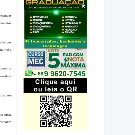
zaram-se
cores das
crianças
(torneira
ureza. A
cimento é
dados com
oletiva.
ões sobre