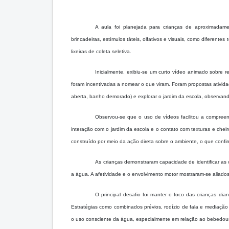
A aula foi planejada para crianças de aproximadame
brincadeiras, estímulos táteis, olfativos e visuais, como diferentes t
lixeiras de coleta seletiva.
Inicialmente, exibiu-se um curto vídeo animado sobre
foram incentivadas a nomear o que viram. Foram propostas atividade
aberta, banho demorado) e explorar o jardim da escola, observando
Observou-se que o uso de vídeos facilitou a compreens
interação com o jardim da escola e o contato com texturas e chei
construído por meio da ação direta sobre o ambiente, o que conf
As crianças demonstraram capacidade de identificar as c
a água. A afetividade e o envolvimento motor mostraram-se aliad
O principal desafio foi manter o foco das crianças di
Estratégias como combinados prévios, rodízio de fala e mediação c
o uso consciente da água, especialmente em relação ao bebedou