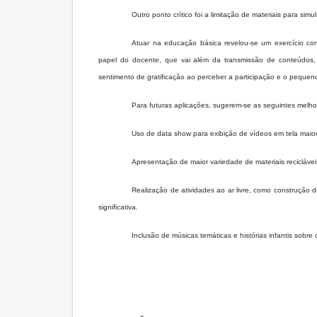
Outro ponto crítico foi a limitação de materiais para simu
Atuar na educação básica revelou-se um exercício con
papel do docente, que vai além da transmissão de conteúdos
sentimento de gratificação ao perceber a participação e o pequeno
Para futuras aplicações, sugerem-se as seguintes melho
Uso de data show para exibição de vídeos em tela maior
Apresentação de maior variedade de materiais reciclávei
Realização de atividades ao ar livre, como construção 
significativa.
Inclusão de músicas temáticas e histórias infantis sobre 