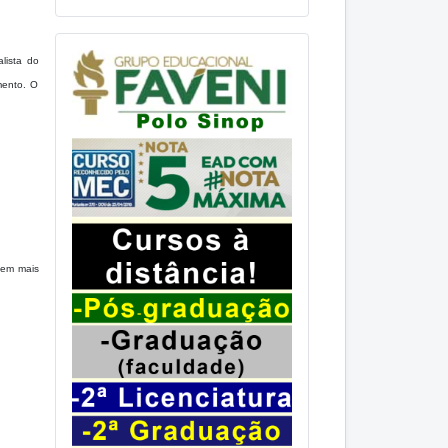
.
lista do
mento. O
agem mais