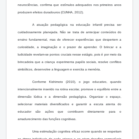
neurociências, confirma que estímulos adequados nos primeiros anos
produzem efeitos duradouros (CUNHA, 2012).
A atuação pedagógica na educação infantil precisa ser
cuidadosamente planejada. Não se trata de antecipar conteúdos do
ensino fundamental, mas de oferecer experiências que despertem a
curiosidade, a imaginação e o prazer de aprender. O brincar e a
ludicidade revelam-se pontos cruciais nesse estágio, pois é por meio da
brincadeira que a criança experimenta papéis sociais, resolve conflitos
simbólicos, desenvolve a linguagem e exercita a memória.
Conforme Kishimoto (2010), o jogo educativo, quando
intencionalmente inserido na rotina escolar, promove o equilíbrio entre a
dimensão lúdica e a dimensão pedagógica. Organizar o espaço,
selecionar materiais diversificados e garantir a escuta atenta do
educador são ações que contribuem diretamente para o
amadurecimento das funções cognitivas.
Uma estimulação cognitiva eficaz ocorre quando se respeitam
os ritmos individuais de cada criança e se criam desafios compatíveis