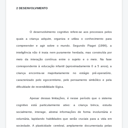
2 DESENVOLVIMENTO
O desenvolvimento cognitivo refere-se aos processos pelos
quais a criança adquire, organiza e utiliza o conhecimento para
compreender e agir sobre o mundo. Segundo Piaget (1996), a
inteligência não é inata nem puramente herdada, mas construída por
meio da interação contínua entre o sujeito e o meio. Na fase
correspondente à educação infantil (aproximadamente 0 a 5 anos), a
criança encontra-se majoritariamente no estágio pré-operatório,
caracterizado pelo egocentrismo, pelo pensamento simbólico e pela
dificuldade de reversibilidade lógica.
Apesar dessas limitações, é nesse período que o sistema
cognitivo está particularmente ativo: a criança brinca, estuda
socialmente, interage, abstrai informações de forma involuntária e
voluntária, lapidando habilidades que serão cruciais para a vida em
sociedade. A plasticidade cerebral, amplamente documentada pelas