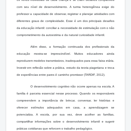
com seu nível de desenvolvimento. A turma heterogênea exige do
professor a capacidade de observar, registrar e planejar atividades com
diferentes graus de complexidade. Esse é um dos principais desafios
da educação infantil: conciliar a necessidade de estimulação com o não
comprometimento da autoestima e da natural curiosidade infantil.
Além disso, a formação continuada dos profissionais da
educação mostra-se imprescindível. Muitos educadores ainda
reproduzem modelos transmissivos, inadequados para essa faixa etária.
Investir em reflexão sobre a prática, estudo da teoria piagetiana e troca
de experiências entre pares é caminho promissor (TARDIF, 2012).
O desenvolvimento cognitivo não ocorre apenas na escola. A
família é parceira essencial nesse processo. Quando os responsáveis
compreendem a importância de brincar, conversar, ler histórias e
oferecer estímulos adequados em casa, a aprendizagem se
potencializa. A escola, por sua vez, deve acolher as famílias,
compartilhar informações sobre o desenvolvimento infantil e sugerir
práticas cotidianas que reforcem o trabalho pedagógico.