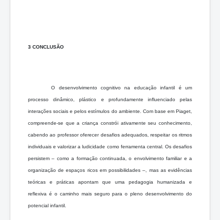
3 CONCLUSÃO
O desenvolvimento cognitivo na educação infantil é um
processo dinâmico, plástico e profundamente influenciado pelas
interações sociais e pelos estímulos do ambiente. Com base em Piaget,
compreende-se que a criança constrói ativamente seu conhecimento,
cabendo ao professor oferecer desafios adequados, respeitar os ritmos
individuais e valorizar a ludicidade como ferramenta central. Os desafios
persistem – como a formação continuada, o envolvimento familiar e a
organização de espaços ricos em possibilidades –, mas as evidências
teóricas e práticas apontam que uma pedagogia humanizada e
reflexiva é o caminho mais seguro para o pleno desenvolvimento do
potencial infantil.