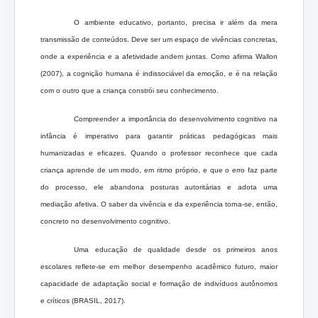
O ambiente educativo, portanto, precisa ir além da mera
transmissão de conteúdos. Deve ser um espaço de vivências concretas,
onde a experiência e a afetividade andem juntas. Como afirma Wallon
(2007), a cognição humana é indissociável da emoção, e é na relação
com o outro que a criança constrói seu conhecimento.
Compreender a importância do desenvolvimento cognitivo na
infância é imperativo para garantir práticas pedagógicas mais
humanizadas e eficazes. Quando o professor reconhece que cada
criança aprende de um modo, em ritmo próprio, e que o erro faz parte
do processo, ele abandona posturas autoritárias e adota uma
mediação afetiva. O saber da vivência e da experiência torna-se, então,
concreto no desenvolvimento cognitivo.
Uma educação de qualidade desde os primeiros anos
escolares reflete-se em melhor desempenho acadêmico futuro, maior
capacidade de adaptação social e formação de indivíduos autônomos
e críticos (BRASIL, 2017).