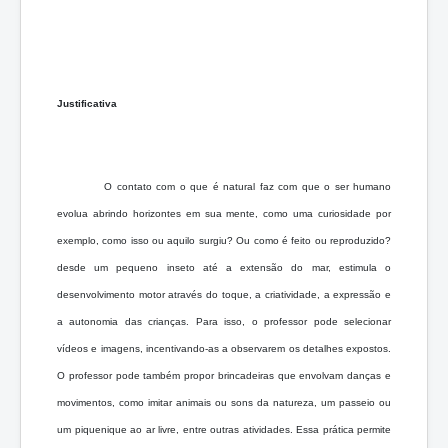
Justificativa
O contato com o que é natural faz com que o ser humano
evolua abrindo horizontes em sua mente, como uma curiosidade por
exemplo, como isso ou aquilo surgiu? Ou como é feito ou reproduzido?
desde um pequeno inseto até a extensão do mar, estimula o
desenvolvimento motor através do toque, a criatividade, a expressão e
a autonomia das crianças. Para isso, o professor pode selecionar
vídeos e imagens, incentivando-as a observarem os detalhes expostos.
O professor pode também propor brincadeiras que envolvam danças e
movimentos, como imitar animais ou sons da natureza, um passeio ou
um piquenique ao ar livre, entre outras atividades. Essa prática permite