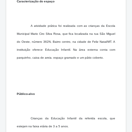
Caracterização do espaço
A atividade prática foi realizada com as crianças da Escola
Municipal Mario Ciro Silva Rosa, que fica localizada na rua São Miguel
do Oeste, número 362N, Bairro centro, na cidade de Feliz Natal/MT. A
instituição oferece Educação Infantil. Na área externa conta com
parquinho, caixa de areia. espaço gramado e um pátio coberto.
Público-alvo
Crianças da Educação Infantil da referida escola, que
estejam na faixa etária de 3 a 5 anos.