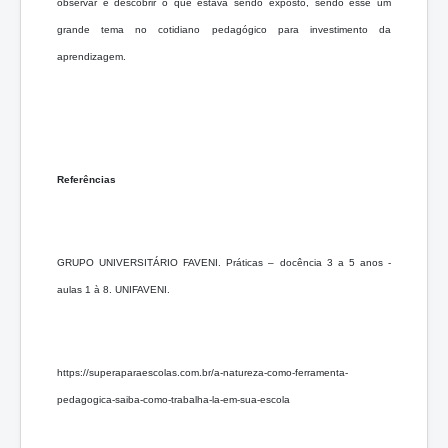
observar e descobrir o que estava sendo exposto, sendo esse um
grande tema no cotidiano pedagógico para investimento da
aprendizagem
.
Referências
GRUPO UNIVERSITÁRIO FAVENI. Práticas – docência 3 a 5 anos -
aulas 1 à 8. UNIFAVENI.
https://superaparaescolas.com.br/a-natureza-como-ferramenta-
pedagogica-saiba-como-trabalha-la-em-sua-escola