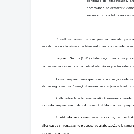
significado de alfabetização, a
necessidade de destacar e clara
sociais em que a leitura ou a esc
Ressaltamos assim, que num primeiro momento apresento
importância da alfabetização e letramento para a sociedade de m
Segundo
Santos (2011) alfabetização não é um proces
conhecimento de natureza conceitual, ele não só precisa saber o
Assim, compreende-se que quando a criança desde muit
ela consegue ter uma formação humana como sujeito solidário, crít
A alfabetização e letramento não é somente aprender a
sabendo compreender a ideia de outros indivíduos e a sua própria
A atividade lúdica desenvolve na criança várias ha
dificuldades enfrentadas no processo de alfabetização e letramento
da leitura e da escrita.