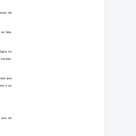
cesso de
se fala,
gógica no
escolar,
iais que
res e as
o ano do