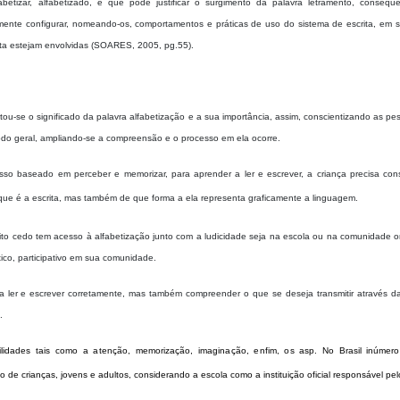
lfabetizar, alfabetizado, é que pode justificar o surgimento da palavra letramento, consequ
mente configurar, nomeando-os, comportamentos e práticas de uso do sistema de escrita, em s
rita estejam envolvidas (SOARES, 2005, pg.55).
u-se o significado da palavra alfabetização e a sua importância, assim, conscientizando as pe
odo geral, ampliando-se a compreensão e o processo em ela ocorre.
so baseado em perceber e memorizar, para aprender a ler e escrever, a criança precisa cons
 que é a escrita, mas também de que forma a ela representa graficamente a linguagem.
o cedo tem acesso à alfabetização junto com a ludicidade seja na escola ou na comunidade o
ico, participativo em sua comunidade.
 ler e escrever corretamente, mas também compreender o que se deseja transmitir através da 
.
bilidades tais como a atenção, memorização, imaginação, enfim, os asp.
No Brasil inúmer
 de crianças, jovens e adultos, considerando a escola como a instituição oficial responsável pe