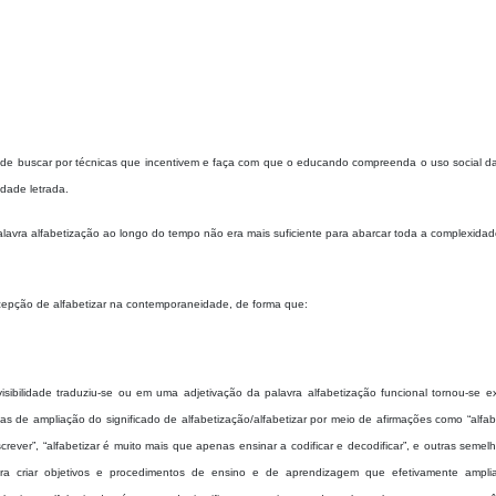
ode buscar por técnicas que incentivem e faça com que o educando compreenda o uso social da 
dade letrada.
lavra alfabetização ao longo do tempo não era mais suficiente para abarcar toda a complexidad
epção de alfabetizar na contemporaneidade, de forma que:
sibilidade traduziu-se ou em uma adjetivação da palavra alfabetização funcional tornou-se e
as de ampliação do significado de alfabetização/alfabetizar por meio de afirmações como “alfa
rever”, “alfabetizar é muito mais que apenas ensinar a codificar e decodificar”, e outras semel
para criar objetivos e procedimentos de ensino e de aprendizagem que efetivamente ampl