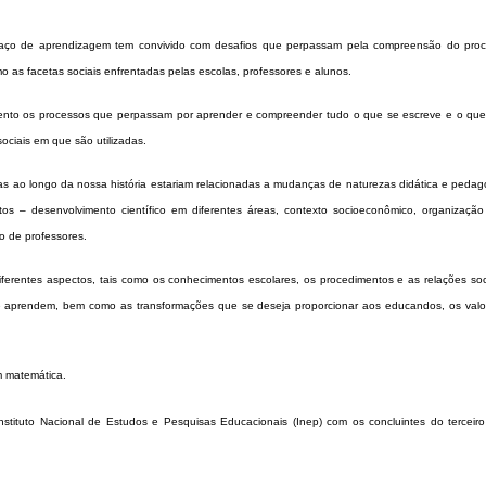
aço de aprendizagem tem convivido com desafios que perpassam pela compreensão do pro
 as facetas sociais enfrentadas pelas escolas, professores e alunos.
ento os processos que perpassam por aprender e compreender tudo o que se escreve e o que 
ciais em que são utilizadas.
adas ao longo da nossa história estariam relacionadas a mudanças de naturezas didática e peda
ctos – desenvolvimento científico em diferentes áreas, contexto socioeconômico, organização 
 de professores.
iferentes aspectos, tais como os conhecimentos escolares, os procedimentos e as relações soc
 aprendem, bem como as transformações que se deseja proporcionar aos educandos, os valo
m matemática.
 Instituto Nacional de Estudos e Pesquisas Educacionais (Inep) com os concluintes do terceir