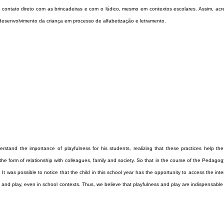
 contato direto com as brincadeiras e com o lúdico, mesmo em contextos escolares. Assim, acr
 desenvolvimento da criança em processo de alfabetização e letramento.
tand the importance of playfulness for his students, realizing that these practices help the 
the form of relationship with colleagues, family and society. So that in the course of the Pedago
. It was possible to notice that the child in this school year has the opportunity to access the int
es and play, even in school contexts. Thus, we believe that playfulness and play are indispensable 