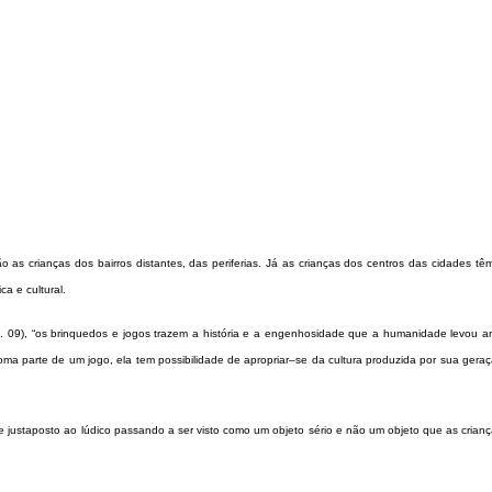
 as crianças dos bairros distantes, das periferias. Já as crianças dos centros das cidades tê
a e cultural.
 09), “os brinquedos e jogos trazem a história e a engenhosidade que a humanidade levou a
ma parte de um jogo, ela tem possibilidade de apropriar–se da cultura produzida por sua geraç
 justaposto ao lúdico passando a ser visto como um objeto sério e não um objeto que as crian