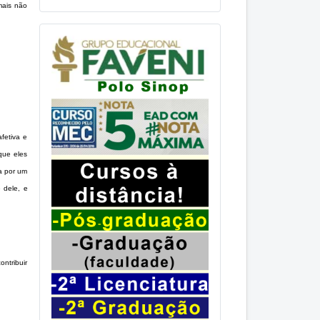
mais não
fetiva e
que eles
a por um
 dele, e
ntribuir