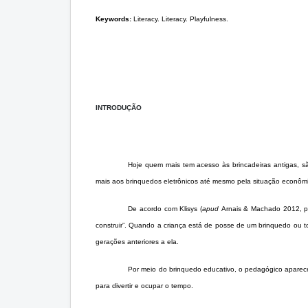
Keywords:
Literacy. Literacy. Playfulness.
INTRODUÇÃO
Hoje quem mais tem acesso às brincadeiras antigas, são
mais aos brinquedos eletrônicos até mesmo pela situação econômic
De acordo com Klisys (
apud
Arnais & Machado 2012, p.
construir”. Quando a criança está de posse de um brinquedo ou to
gerações anteriores a ela.
Por meio do brinquedo educativo, o pedagógico aparece
para divertir e ocupar o tempo.