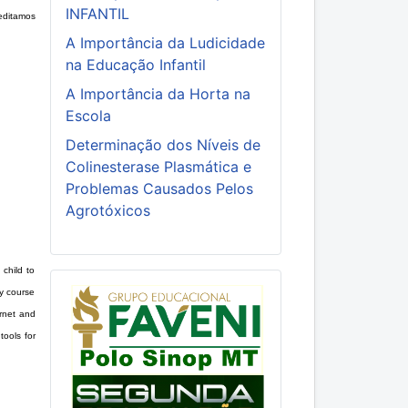
INFANTIL
editamos
A Importância da Ludicidade
na Educação Infantil
A Importância da Horta na
Escola
Determinação dos Níveis de
Colinesterase Plasmática e
Problemas Causados Pelos
Agrotóxicos
child to
gy course
ernet and
tools for