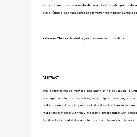
acesso à internet e que modo direto ou indireto, vêm perdendo o
que o lúdico e as brincadeiras são ferramentas indispensáveis ao
Palavras Chaves:
Alfabetização. Letramento. Ludicidade.
ABSTRACT
The educator needs from the beginning of his education to unders
develop in a coherent and solidary way, helps in reasoning and in 
and the interactions with pedagogical actions in school institutions
that direct or indirect way, they are losing direct contact with gam
the development of children in the process of literacy and literacy.