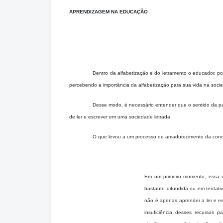
APRENDIZAGEM NA EDUCAÇÃO
Dentro da alfabetização e do letramento o educador, p
percebendo a importância da alfabetização para sua vida na socie
Desse modo, é necessário entender que o sentido da pa
de ler e escrever em uma sociedade letrada.
O que levou a um processo de amadurecimento da conc
Em um primeiro momento, essa vi
bastante difundida ou em tentativ
não é apenas aprender a ler e esc
insuficiência desses recursos 