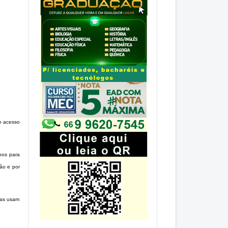
m acesso
nos para
ão e por
ças usam