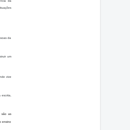
ência da
ituações
ssoas da
truir um
nde vive
escrita,
o são as
lo ensino