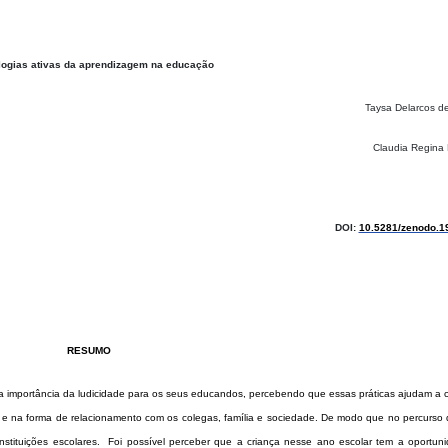
logias ativas da aprendizagem na educação
Taysa Delarcos de
Claudia Regina 
DOI:
10.5281/zenodo.1
RESUMO
a importância da ludicidade para os seus educandos, percebendo que essas práticas ajudam a c
o e na forma de relacionamento com os colegas, família e sociedade.
De modo que no percurso 
tituições escolares.
Foi possível perceber que a criança nesse ano escolar tem a oportun