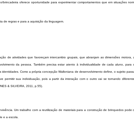
go/brincadeira oferece oportunidade para experimentar comportamentos que em situações nor
ta de regras e para a aquisição da linguagem.
ização de atividades que favoreçam intercambio grupais, que abranjam as dimensões motora, a
nvolvimento da pessoa. Também precisa estar atento à individualidade de cada aluno, para 
as identidades. Como a própria concepção Walloniana de desenvolvimento define, o sujeito pass
e permitir sua individuação, pois a partir da interação com o outro vai se tornando diferente
NUNES & SILVEIRA, 2011, p.55).
vivência. Um trabalho com a reutilização de materiais para a construção de brinquedos pode co
e e a escola.