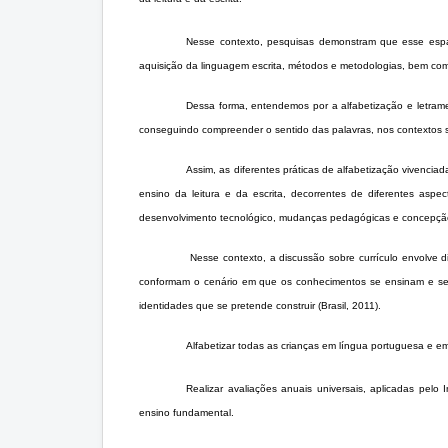
Nesse contexto, pesquisas demonstram que esse esp
aquisição da linguagem escrita, métodos e metodologias, bem como
Dessa forma, entendemos por a alfabetização e letram
conseguindo compreender o sentido das palavras, nos contextos so
Assim, as diferentes práticas de alfabetização vivenci
ensino da leitura e da escrita, decorrentes de diferentes aspe
desenvolvimento tecnológico, mudanças pedagógicas e concepção
Nesse contexto, a discussão sobre currículo envolve d
conformam o cenário em que os conhecimentos se ensinam e se
identidades que se pretende construir (Brasil, 2011).
Alfabetizar todas as crianças em língua portuguesa e e
Realizar avaliações anuais universais, aplicadas pelo
ensino fundamental.