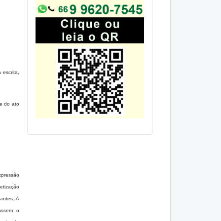
escrita,
e do ato
xpressão
betização
hantes. A
iassem o