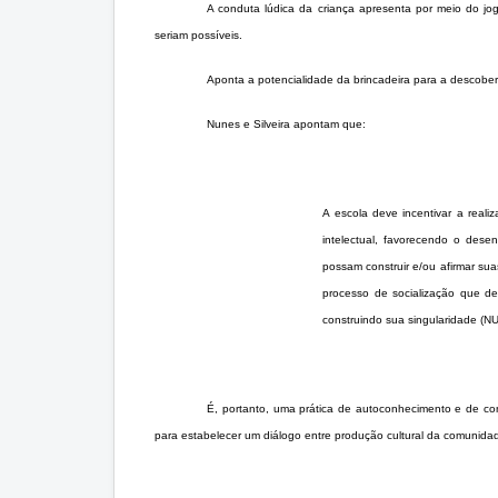
A conduta lúdica da criança apresenta por meio do jo
seriam possíveis.
Aponta a potencialidade da brincadeira para a descober
Nunes e Silveira apontam que:
A escola deve incentivar a real
intelectual, favorecendo o dese
possam construir e/ou afirmar su
processo de socialização que dev
construindo sua singularidade (
É, portanto, uma prática de autoconhecimento e de con
para estabelecer um diálogo entre produção cultural da comunidad