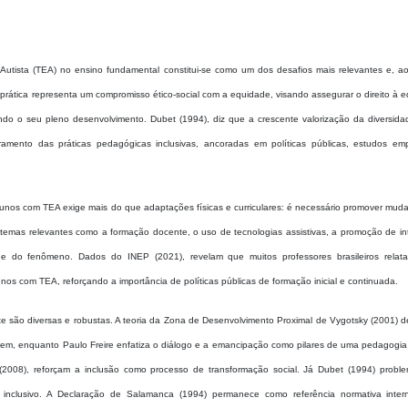
Autista (TEA) no ensino fundamental constitui-se como um dos desafios mais relevantes e, 
rática representa um compromisso ético-social com a equidade, visando assegurar o direito à 
ndo o seu pleno desenvolvimento. Dubet (1994), diz que a crescente valorização da diversid
ramento das práticas pedagógicas inclusivas, ancoradas em políticas públicas, estudos emp
 alunos com TEA exige mais do que adaptações físicas e curriculares: é necessário promover mu
temas relevantes como a formação docente, o uso de tecnologias assistivas, a promoção de in
de do fenômeno. Dados do INEP (2021), revelam que muitos professores brasileiros relata
s com TEA, reforçando a importância de políticas públicas de formação inicial e continuada.
 são diversas e robustas. A teoria da Zona de Desenvolvimento Proximal de Vygotsky (2001) d
em, enquanto Paulo Freire enfatiza o diálogo e a emancipação como pilares de uma pedagogia c
(2008), reforçam a inclusão como processo de transformação social. Já Dubet (1994) proble
nclusivo. A Declaração de Salamanca (1994) permanece como referência normativa intern