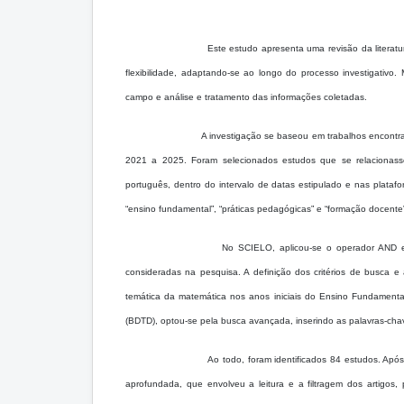
Este estudo apresenta uma revisão da literatu
flexibilidade, adaptando-se ao longo do processo investigativo.
campo e análise e tratamento das informações coletadas.
A investigação se baseou em trabalhos encont
2021 a 2025. Foram selecionados estudos que se relacionasse
português, dentro do intervalo de datas estipulado e nas plataform
“ensino fundamental”, “práticas pedagógicas” e “formação docente
No SCIELO, aplicou-se o operador AND e
consideradas na pesquisa. A definição dos critérios de busca e
temática da matemática nos anos iniciais do Ensino Fundamental, s
(BDTD), optou-se pela busca avançada, inserindo as palavras-cha
Ao todo, foram identificados 84 estudos. Após
aprofundada, que envolveu a leitura e a filtragem dos artigo