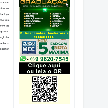
binations
 that are
chnology.
0%) from
 from the
ogress in
hough the
 actions.
aboration