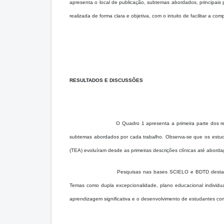
apresenta o local de publicação, subtemas abordados, principais pe
realizada de forma clara e objetiva, com o intuito de facilitar a com
RESULTADOS E DISCUSSÕES
O Quadro 1 apresenta a primeira parte dos r
subtemas abordados por cada trabalho. Observa-se que os estudo
(TEA) evoluíram desde as primeiras descrições clínicas até aborda
Pesquisas nas bases SCIELO e BDTD destacam
Temas como dupla excepcionalidade, plano educacional individua
aprendizagem significativa e o desenvolvimento de estudantes co