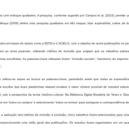
ra com enfoque qualitativo. A pesquisa, conforme sugerido por Campos et al. (2023), permite u
 Minayo (2009) define uma pesquisa qualitativa em três etapas: fase exploratória, coleta de 
rados em bases de dados como a BDTD e o SCIELO, com o objetivo de reunir publicações no pe
m ao tema proposto, utilizando critérios de inclusão que exigiam que os trabalhos estiv
as escolhidas. As palavras-chave utilizadas foram: “inclusão escolar”, “transtorno do espectro 
”.
 utilizou-se aspas ao buscar as palavras-chave, garantindo assim que todas as expressõe
 a escolha das duas plataformas visaram localizar o maior número possível de estudos relaci
ob a perspectiva da teoria histórico-cultural. Na Biblioteca Digital Brasileira de Teses e Dis
ve em “todos os campos” e selecionando “todos os termos” para assegurar a correspondência de
 a aplicação dos critérios de inclusão e exclusão, cinco trabalhos foram selecionados para um
s, proporcionando uma visão geral das publicações. Os estudos foram organizados em um qu