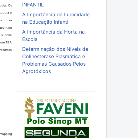
INFANTIL
logia. Os
SCIELO e
A Importância da Ludicidade
de o uso
na Educação Infantil
 apontam
A Importância da Horta na
 suporte
Escola
 com TEA
Determinação dos Níveis de
recursos
Colinesterase Plasmática e
Problemas Causados Pelos
Agrotóxicos
f mapping