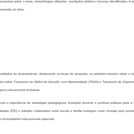
squisas sobre o tema, metodologias utilizadas, resultados obtidos e lacunas identificadas. A an
preensão do leitor.
esultados do levantamento, destacando os locais de pesquisa, os primeiros estudos sobre o t
s sobre Transtorno do Déficit de Atenção com Hiperatividade (TDAH) e Transtorno do Espectro
gens educacionais inclusivas.
 a importância de estratégias pedagógicas, formação docente e políticas públicas para a i
lizado (PEI) e trabalho colaborativo entre escola e família emergem como centrais para prom
m necessidades educacionais especiais.