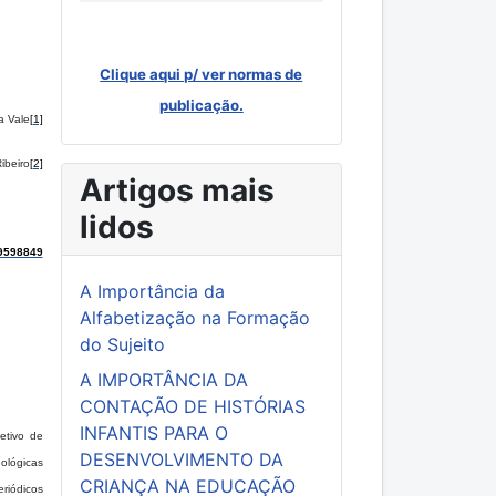
Clique aqui p/ ver normas de
publicação.
a Vale
[1]
ibeiro
[2]
Artigos mais
lidos
9598849
A Importância da
Alfabetização na Formação
do Sujeito
A IMPORTÂNCIA DA
CONTAÇÃO DE HISTÓRIAS
INFANTIS PARA O
etivo de
DESENVOLVIMENTO DA
dológicas
CRIANÇA NA EDUCAÇÃO
eriódicos