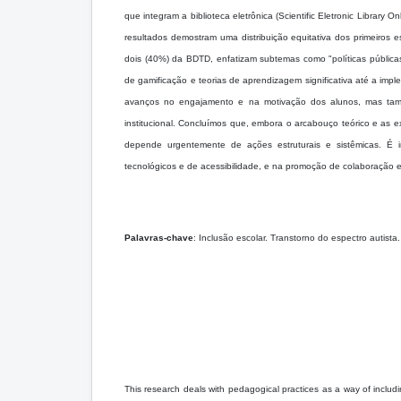
que integram a biblioteca eletrônica (Scientific Eletronic Library 
resultados demostram uma distribuição equitativa dos primeiro
dois (40%) da BDTD, enfatizam subtemas como "políticas pública
de gamificação e teorias de aprendizagem significativa até a im
avanços no engajamento e na motivação dos alunos, mas também
institucional. Concluímos que, embora o arcabouço teórico e as
depende urgentemente de ações estruturais e sistêmicas. É i
tecnológicos e de acessibilidade, e na promoção de colaboração ef
Palavras-chave
:
Inclusão escolar. Transtorno do espectro autist
This research deals with pedagogical practices as a way of includ