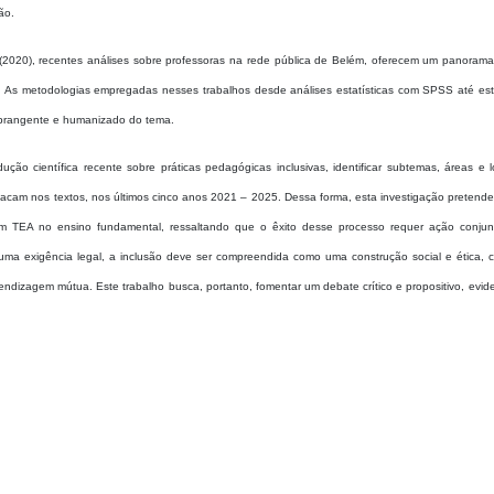
ão.
2020), recentes análises sobre professoras na rede pública de Belém, oferecem um panorama 
s. As metodologias empregadas nesses trabalhos desde análises estatísticas com SPSS até es
 abrangente e humanizado do tema.
ução científica recente sobre práticas pedagógicas inclusivas, identificar subtemas, áreas e 
acam nos textos, nos últimos cinco anos 2021 – 2025. Dessa forma, esta investigação pretende 
m TEA no ensino fundamental, ressaltando que o êxito desse processo requer ação conjun
ue uma exigência legal, a inclusão deve ser compreendida como uma construção social e ética, 
ndizagem mútua. Este trabalho busca, portanto, fomentar um debate crítico e propositivo, evid