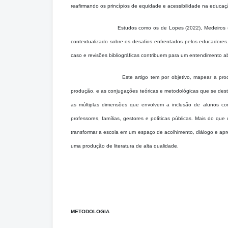
reafirmando os princípios de equidade e acessibilidade na educaç
Estudos como os de Lopes (2022), Medeiros (
contextualizado sobre os desafios enfrentados pelos educadore
caso e revisões bibliográficas contribuem para um entendimento
Este artigo tem por objetivo, mapear a prod
produção, e as conjugações teóricas e metodológicas que se dest
as múltiplas dimensões que envolvem a inclusão de alunos co
professores, famílias, gestores e políticas públicas. Mais do q
transformar a escola em um espaço de acolhimento, diálogo e apre
uma produção de literatura de alta qualidade.
METODOLOGIA