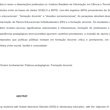
Online) e teses e dissertações publicadas no Instituto Brasileiro de Informação em Ciência e Tecno
s estudos entre as bases de dados SCIELO e BDTD, com três registros (60%) provenientes da 
s educacionais", "formação docente" e "desafios socioemocionais". As pesquisas abordam des
plementação de Planos Educacionais Individualizados (PEI) e a formação docente. Os resultados
 revelam lacunas significativas relacionadas à infraestrutura, formação de professores e
 experiências pedagógicas bem-sucedidas apontem caminhos promissores, a inclusão de alunos
mperativo que políticas públicas invistam em formação docente crítica e permanente, em 
etiva entre escola, família e comunidade.
a. Ensino fundamental. Práticas pedagógicas. Formação docente.
ABSTRAT
ing students with Autism Spectrum Disorder (ASD) in elementary education, with the objective o