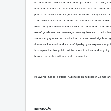
recent scientific production on inclusive pedagogical practices, i
that stand out in the texts, in the last five years 2021 - 2025. T
part of the electronic library (Scientific Electronic Library Online
The results demonstrate an equitable distribution of early stu
BDTD. They emphasize subtopics such as "public education policie
use of gamification and meaningful learning theories to the implem
student engagement and motivation, but also reveal significant gap
theoretical framework and successful pedagogical experiences point
It is imperative that public policies invest in critical and ongoin
between schools, families, and the community.
Keywords:
School inclusion. Autism spectrum disorder. Elementary
INTRODUÇÃO