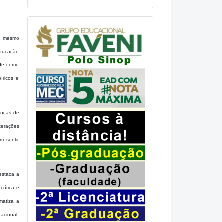
ao mesmo
educação
ade como
íricos e
danças de
terações
m sentir
estaca a
rítica e
matiza a
acional,