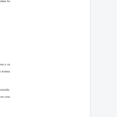
álise foi
ema e os
 Autista
nclusão.
over uma