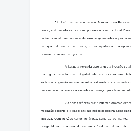
A inclusão de estudantes com Transtorno do Espectro 
tempo, enriquecedores da contemporaneidade educacional. Essa p
de todos os alunos, respeitando suas singularidades e promove
princípio estruturante da educação tem impulsionado o aprimo
demandas sociais emergentes.
A literatura revisada aponta que a inclusão de
paradigma que valorizem a singularidade de cada estudante. Sub
sociais e a gestão escolar inclusiva evidenciam a complexida
necessidade moderada ou elevada de formação para lidar com aluno
As bases teóricas que fundamentam este debate
mediação docente e o papel das interações sociais na aprendizag
inclusiva. Contribuições contemporâneas, como as de Mantoan 
desigualdade de oportunidades, tema fundamental no debate i