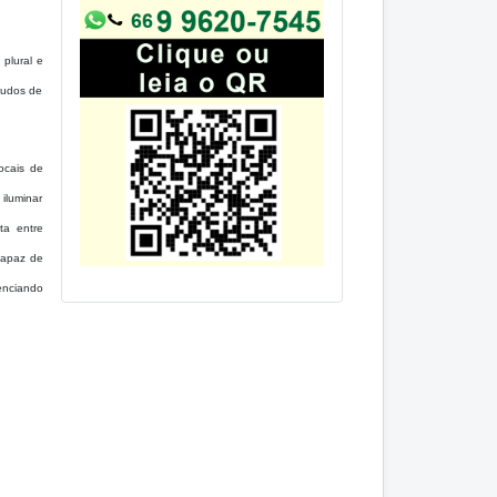
plural e
tudos de
locais de
iluminar
ta entre
capaz de
enciando