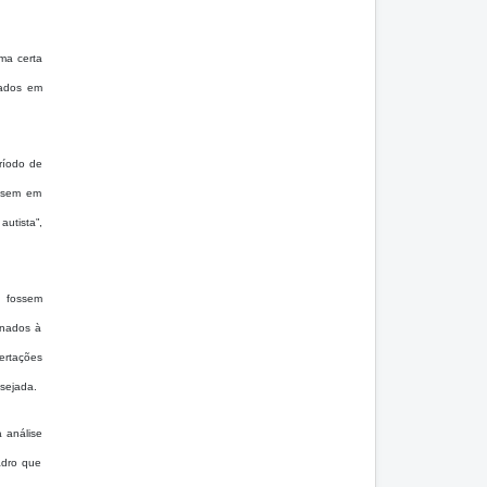
ma certa
dados em
ríodo de
essem em
autista”,
s fossem
onados à
sertações
sejada.
a análise
adro que