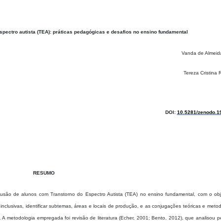
spectro autista (TEA): práticas pedagógicas e desafios no ensino fundamental
Vanda de Almeid
Tereza Cristina R
DOI:
10.5281/zenodo.1
RESUMO
clusão de alunos com Transtorno do Espectro Autista (TEA) no ensino fundamental,
com o obj
inclusivas
, identificar subtemas, áreas e locais de produção, e as conjugações teóricas e meto
. A metodologia empregada foi revisão de literatura (Echer, 2001; Bento, 2012), que analisou p