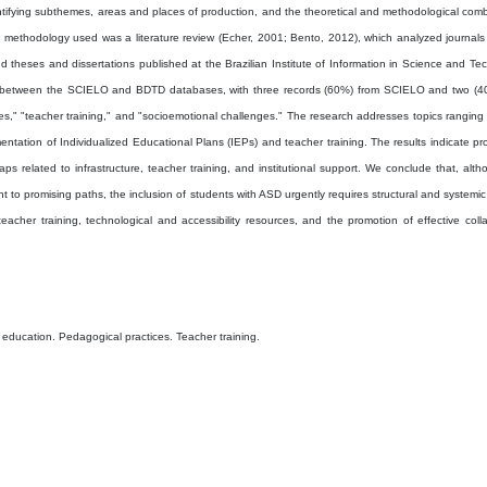
dentifying subthemes, areas and places of production, and the theoretical and methodological com
he methodology used was a literature review (Echer, 2001; Bento, 2012), which analyzed journals
) and theses and dissertations published at the Brazilian Institute of Information in Science and Te
dies between the SCIELO and BDTD databases, with three records (60%) from SCIELO and two (4
s," "teacher training," and "socioemotional challenges." The research addresses topics ranging
entation of Individualized Educational Plans (IEPs) and teacher training. The results indicate pr
s related to infrastructure, teacher training, and institutional support. We conclude that, alt
 to promising paths, the inclusion of students with ASD urgently requires structural and systemic
g teacher training, technological and accessibility resources, and the promotion of effective coll
 education. Pedagogical practices. Teacher training.