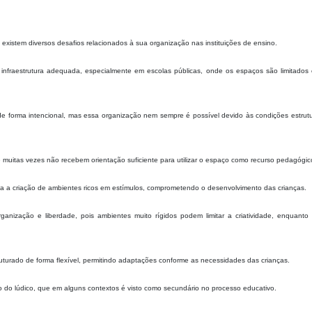
xistem diversos desafios relacionados à sua organização nas instituições de ensino.
e infraestrutura adequada, especialmente em escolas públicas, onde os espaços são limitados
e forma intencional, mas essa organização nem sempre é possível devido às condições estrutu
e muitas vezes não recebem orientação suficiente para utilizar o espaço como recurso pedagógic
lta a criação de ambientes ricos em estímulos, comprometendo o desenvolvimento das crianças.
rganização e liberdade, pois ambientes muito rígidos podem limitar a criatividade, enquanto
ruturado de forma flexível, permitindo adaptações conforme as necessidades das crianças.
ão do lúdico, que em alguns contextos é visto como secundário no processo educativo.