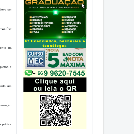
deve ser
ança. Por
mento da
pletas e
iando um
 formação
 prática