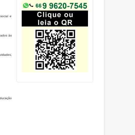
social e
icados às
vidades,
educação