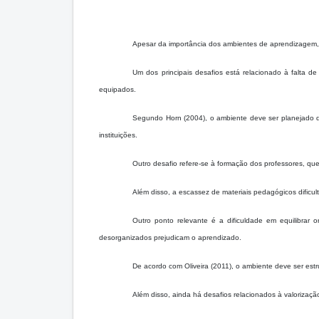
Apesar da importância dos ambientes de aprendizagem, e
Um dos principais desafios está relacionado à falta d
equipados.
Segundo Horn (2004), o ambiente deve ser planejado d
instituições.
Outro desafio refere-se à formação dos professores, qu
Além disso, a escassez de materiais pedagógicos dificu
Outro ponto relevante é a dificuldade em equilibrar o
desorganizados prejudicam o aprendizado.
De acordo com Oliveira (2011), o ambiente deve ser est
Além disso, ainda há desafios relacionados à valorizaç