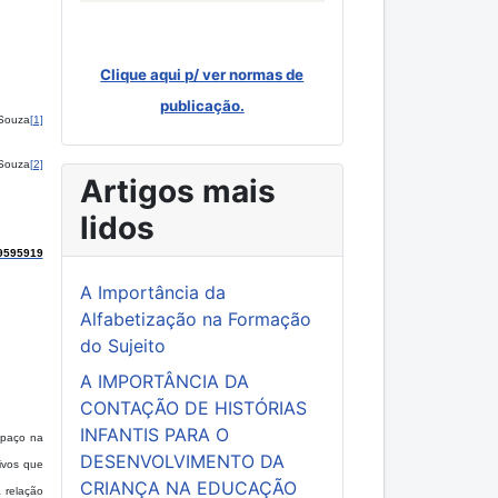
Clique aqui p/ ver normas de
publicação.
 Souza
[1]
 Souza
[2]
Artigos mais
lidos
9595919
A Importância da
Alfabetização na Formação
do Sujeito
A IMPORTÂNCIA DA
CONTAÇÃO DE HISTÓRIAS
INFANTIS PARA O
spaço na
DESENVOLVIMENTO DA
ivos que
CRIANÇA NA EDUCAÇÃO
a relação