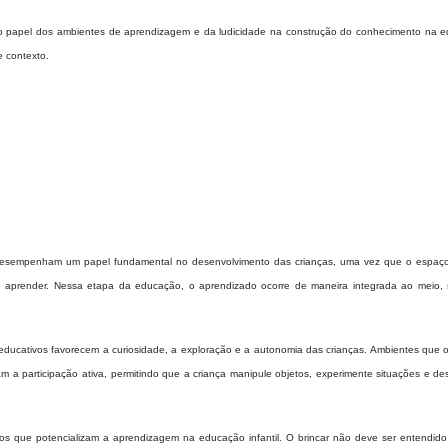
ar o papel dos ambientes de aprendizagem e da ludicidade na construção do conhecimento na 
e contexto.
desempenham um papel fundamental no desenvolvimento das crianças, uma vez que o espaço
 de aprender. Nessa etapa da educação, o aprendizado ocorre de maneira integrada ao meio,
educativos favorecem a curiosidade, a exploração e a autonomia das crianças. Ambientes que 
lam a participação ativa, permitindo que a criança manipule objetos, experimente situações e d
ntos que potencializam a aprendizagem na educação infantil. O brincar não deve ser entendid