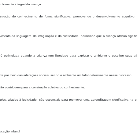
lvimento integral da criança.
nstrução do conhecimento de forma significativa, promovendo o desenvolvimento cognitivo, 
vimento da linguagem, da imaginação e da criatividade, permitindo que a criança atribua signif
 é estimulada quando a criança tem liberdade para explorar o ambiente e escolher suas ati
re por meio das interações sociais, sendo o ambiente um fator determinante nesse processo.
ão contribuem para a construção coletiva do conhecimento.
ulos, aliados à ludicidade, são essenciais para promover uma aprendizagem significativa na 
cação infantil