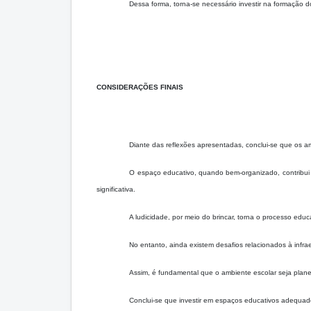
Dessa forma, torna-se necessário investir na formação 
CONSIDERAÇÕES FINAIS
Diante das reflexões apresentadas, conclui-se que os 
O espaço educativo, quando bem-organizado, contribui 
significativa.
A ludicidade, por meio do brincar, torna o processo educa
No entanto, ainda existem desafios relacionados à infrae
Assim, é fundamental que o ambiente escolar seja plane
Conclui-se que investir em espaços educativos adequado