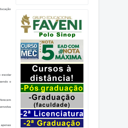
educação
 escolar
 sendo o
oferecem
esenvolva
o apenas