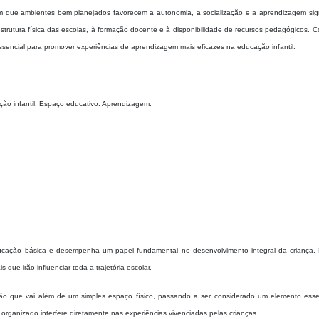
am que ambientes bem planejados favorecem a autonomia, a socialização e a aprendizagem signi
strutura física das escolas, à formação docente e à disponibilidade de recursos pedagógicos. C
essencial para promover experiências de aprendizagem mais eficazes na educação infantil.
o infantil. Espaço educativo. Aprendizagem.
educação básica e desempenha um papel fundamental no desenvolvimento integral da criança.
que irão influenciar toda a trajetória escolar.
o que vai além de um simples espaço físico, passando a ser considerado um elemento esse
rganizado interfere diretamente nas experiências vivenciadas pelas crianças.