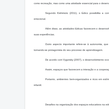
como recreação, mas como uma atividade essencial para o desenvo
Segundo Kishimoto (2011), o lúdico possibilita a co
emocional.
Além disso, as atividades lúdicas favorecem o desenvol
suas experiências.
Outro aspecto importante refere-se à autonomia, que
tornando-se protagonista do seu processo de aprendizagem.
De acordo com Vygotsky (2007), o desenvolvimento ocor
Assim, espaços que favorecem a interação e a cooperaç
Portanto, ambientes bem-organizados e ricos em estím
infantil.
Desafios na organização dos espaços educativos na edu