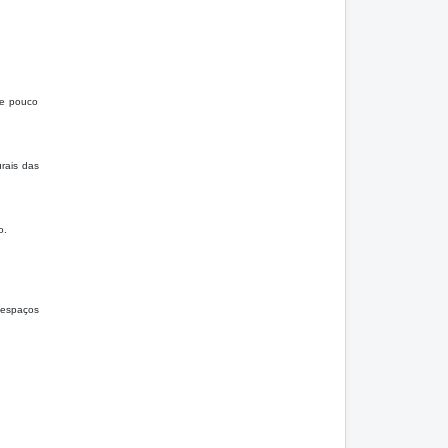
 e pouco
rais das
o.
 espaços