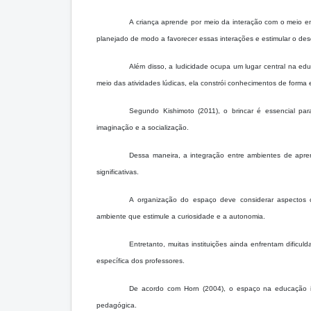
A criança aprende por meio da interação com o meio em
planejado de modo a favorecer essas interações e estimular o de
Além disso, a ludicidade ocupa um lugar central na edu
meio das atividades lúdicas, ela constrói conhecimentos de forma e
Segundo Kishimoto (2011), o brincar é essencial para
imaginação e a socialização.
Dessa maneira, a integração entre ambientes de apre
significativas.
A organização do espaço deve considerar aspectos co
ambiente que estimule a curiosidade e a autonomia.
Entretanto, muitas instituições ainda enfrentam dificu
específica dos professores.
De acordo com Horn (2004), o espaço na educação inf
pedagógica.