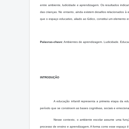
entre ambiente, ludicidade e aprendizagem. Os resultados indic
das crianças. No entanto, ainda existem desafios relacionados à e
que o espaço educativo, aliado ao lúdico, constitui um elemento 
Palavras-chave:
Ambientes de aprendizagem. Ludicidade. Educaçã
INTRODUÇÃO
A educação infantil representa a primeira etapa da 
período que se constroem as bases cognitivas, sociais e emocionais 
Nesse contexto, o ambiente escolar assume uma funçã
processo de ensino e aprendizagem. A forma como esse espaço é o