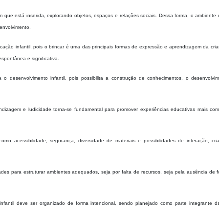
 que está inserida, explorando objetos, espaços e relações sociais. Dessa forma, o ambiente 
senvolvimento.
cação infantil, pois o brincar é uma das principais formas de expressão e aprendizagem da cri
spontânea e significativa.
 o desenvolvimento infantil, pois possibilita a construção de conhecimentos, o desenvolvi
ndizagem e ludicidade torna-se fundamental para promover experiências educativas mais com
mo acessibilidade, segurança, diversidade de materiais e possibilidades de interação, cr
ldades para estruturar ambientes adequados, seja por falta de recursos, seja pela ausência de
antil deve ser organizado de forma intencional, sendo planejado como parte integrante da