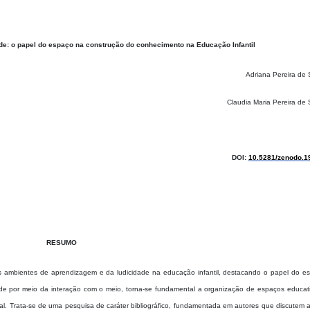
de: o papel do espaço na construção do conhecimento na Educação Infantil
Adriana Pereira de
Claudia Maria Pereira de
DOI:
10.5281/zenodo.1
RESUMO
os ambientes de aprendizagem e da ludicidade na educação infantil, destacando o papel do e
de por meio da interação com o meio, torna-se fundamental a organização de espaços educat
gral. Trata-se de uma pesquisa de caráter bibliográfico, fundamentada em autores que discutem 