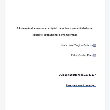
A formação docente na era digital: desafios e possibilidades no
contexto educacional contemporâneo
Maria José Targino Barbosa
[1]
Fábio Coelho Pinto
[2]
DOI:
10.5281/zenodo.19353137
Link para o pdf do artigo.