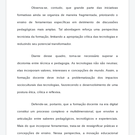
Observa-se, contudo, que grande parte das iniciativas
formativas ainda se organiza de maneira fragmentada, priorizando o
ensino de ferramentas específicas em detrimento de discussões
pedagógicas mais amplas. Tal abordagem reforça uma perspectiva
tecnicista da formação, limitando a apropriação crítica das tecnologias e
reduzindo seu potencial transformador.
Diante desse quadro, torna-se necessário superar a
dicotomia entre técnica e pedagogia. As tecnologias não são neutras;
elas incorporam valores, interesses e concepções de mundo. Assim, a
formação docente deve incluir a problematização dos impactos
socioculturais das tecnologias, favorecendo o desenvolvimento de uma
postura ética, crítica e reflexiva.
Defende-se, portanto, que a formação docente na era digital
constitui um processo complexo e multidimensional, que envolve a
articulação entre saberes pedagógicos, tecnológicos e experienciais.
Mais do que incorporar ferramentas, trata-se de ressignificar práticas e
concepções de ensino. Nessa perspectiva, a inovação educacional