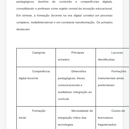
pedagógicos, domínio de conteúdo e competências digitais,
consolidando o professor como sujeito central da inovação educacional.
Em síntese, a formação docente na era digital constitui um processo
complexo, multidimensional e em constante transformação. Os achados
destacam:
Categoria
Principais
Lacunas
achados
identificadas
Competência
Dimensões
Formações
digital docente
pedagógicas, éticas,
instrumentais ainda
comunicacionais e
predominam
avaliativas; integração ao
currículo
Formação
Necessidade de
Cursos de
inicial
integração crítica das
licenciatura
tecnologias
fragmentados