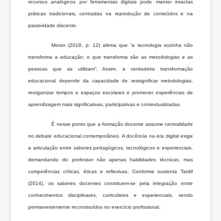
recursos analógicos por ferramentas digitais pode manter intactas
práticas tradicionais, centradas na reprodução de conteúdos e na
passividade discente.
Moran (2018, p. 12) afirma que “a tecnologia sozinha não
transforma a educação; o que transforma são as metodologias e as
pessoas que as utilizam”. Assim, a verdadeira transformação
educacional depende da capacidade de ressignificar metodologias,
reorganizar tempos e espaços escolares e promover experiências de
aprendizagem mais significativas, participativas e contextualizadas.
É nesse ponto que a formação docente assume centralidade
no debate educacional contemporâneo. A docência na era digital exige
a articulação entre saberes pedagógicos, tecnológicos e experienciais,
demandando do professor não apenas habilidades técnicas, mas
competências críticas, éticas e reflexivas. Conforme sustenta Tardif
(2014), os saberes docentes constituem-se pela integração entre
conhecimentos disciplinares, curriculares e experienciais, sendo
permanentemente reconstruídos no exercício profissional.