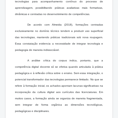
tecnologias para acompanhamento contínuo do processo de
aprendizagem, possibilitando práticas avaliativas mais formativas,
dinâmicas e centradas no desenvolvimento de competências.
De acordo com Almeida (2018), formações centradas
exclusivamente no domínio técnico tendem a produzir uso superficial
das tecnologias, mantendo práticas tradicionais sob nova roupagem.
Essa constatação evidencia a necessidade de integrar tecnologia e
pedagogia de maneira indissociável.
A análise crítica do corpus indica, portanto, que a
competência digital docente só se efetiva quando articulada à prática
pedagógica e à reflexão crítica sobre o ensino. Sem essa integração, o
potencial transformador das tecnologias permanece limitado. No que se
refere à formação inicial, os achados apontam lacunas significativas na
incorporação da cultura digital aos currículos das licenciaturas. Em
muitos casos, a formação ainda se organiza de maneira fragmentada,
sem integrar de forma orgânica as dimensões tecnológicas,
pedagógicas e disciplinares.