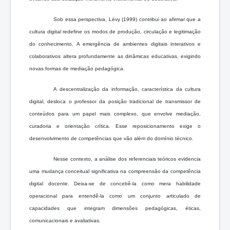
Sob essa perspectiva, Lévy (1999) contribui ao afirmar que a
cultura digital redefine os modos de produção, circulação e legitimação
do conhecimento. A emergência de ambientes digitais interativos e
colaborativos altera profundamente as dinâmicas educativas, exigindo
novas formas de mediação pedagógica.
A descentralização da informação, característica da cultura
digital, desloca o professor da posição tradicional de transmissor de
conteúdos para um papel mais complexo, que envolve mediação,
curadoria e orientação crítica. Esse reposicionamento exige o
desenvolvimento de competências que vão além do domínio técnico.
Nesse contexto, a análise dos referenciais teóricos evidencia
uma mudança conceitual significativa na compreensão da competência
digital docente. Deixa-se de concebê-la como mera habilidade
operacional para entendê-la como um conjunto articulado de
capacidades que integram dimensões pedagógicas, éticas,
comunicacionais e avaliativas.