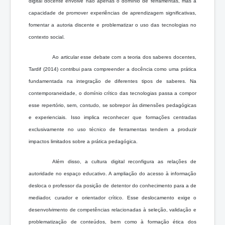
digital docente envolve não apenas o domínio de ferramentas, mas a
capacidade de promover experiências de aprendizagem significativas,
fomentar a autoria discente e problematizar o uso das tecnologias no
contexto social.
Ao articular esse debate com a teoria dos saberes docentes,
Tardif (2014) contribui para compreender a docência como uma prática
fundamentada na integração de diferentes tipos de saberes. Na
contemporaneidade, o domínio crítico das tecnologias passa a compor
esse repertório, sem, contudo, se sobrepor às dimensões pedagógicas
e experienciais. Isso implica reconhecer que formações centradas
exclusivamente no uso técnico de ferramentas tendem a produzir
impactos limitados sobre a prática pedagógica.
Além disso, a cultura digital reconfigura as relações de
autoridade no espaço educativo. A ampliação do acesso à informação
desloca o professor da posição de detentor do conhecimento para a de
mediador, curador e orientador crítico. Esse deslocamento exige o
desenvolvimento de competências relacionadas à seleção, validação e
problematização de conteúdos, bem como à formação ética dos