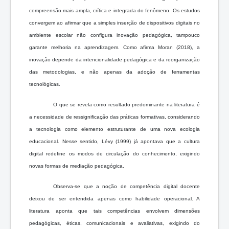
compreensão mais ampla, crítica e integrada do fenômeno. Os estudos
convergem ao afirmar que a simples inserção de dispositivos digitais no
ambiente escolar não configura inovação pedagógica, tampouco
garante melhoria na aprendizagem. Como afirma Moran (2018), a
inovação depende da intencionalidade pedagógica e da reorganização
das metodologias, e não apenas da adoção de ferramentas
tecnológicas.
O que se revela como resultado predominante na literatura é
a necessidade de ressignificação das práticas formativas, considerando
a tecnologia como elemento estruturante de uma nova ecologia
educacional. Nesse sentido, Lévy (1999) já apontava que a cultura
digital redefine os modos de circulação do conhecimento, exigindo
novas formas de mediação pedagógica.
Observa-se que a noção de competência digital docente
deixou de ser entendida apenas como habilidade operacional. A
literatura aponta que tais competências envolvem dimensões
pedagógicas, éticas, comunicacionais e avaliativas, exigindo do