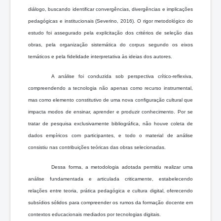
diálogo, buscando identificar convergências, divergências e implicações
pedagógicas e institucionais (Severino, 2016). O rigor metodológico do
estudo foi assegurado pela explicitação dos critérios de seleção das
obras, pela organização sistemática do corpus segundo os eixos
temáticos e pela fidelidade interpretativa às ideias dos autores.
A análise foi conduzida sob perspectiva crítico-reflexiva,
compreendendo a tecnologia não apenas como recurso instrumental,
mas como elemento constitutivo de uma nova configuração cultural que
impacta modos de ensinar, aprender e produzir conhecimento. Por se
tratar de pesquisa exclusivamente bibliográfica, não houve coleta de
dados empíricos com participantes, e todo o material de análise
consistiu nas contribuições teóricas das obras selecionadas.
Dessa forma, a metodologia adotada permitiu realizar uma
análise fundamentada e articulada criticamente, estabelecendo
relações entre teoria, prática pedagógica e cultura digital, oferecendo
subsídios sólidos para compreender os rumos da formação docente em
contextos educacionais mediados por tecnologias digitais.