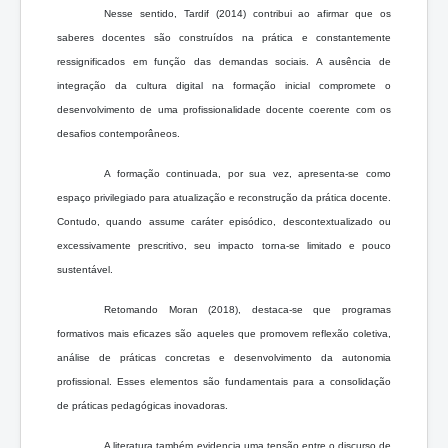
Nesse sentido, Tardif (2014) contribui ao afirmar que os
saberes docentes são construídos na prática e constantemente
ressignificados em função das demandas sociais. A ausência de
integração da cultura digital na formação inicial compromete o
desenvolvimento de uma profissionalidade docente coerente com os
desafios contemporâneos.
A formação continuada, por sua vez, apresenta-se como
espaço privilegiado para atualização e reconstrução da prática docente.
Contudo, quando assume caráter episódico, descontextualizado ou
excessivamente prescritivo, seu impacto torna-se limitado e pouco
sustentável.
Retomando Moran (2018), destaca-se que programas
formativos mais eficazes são aqueles que promovem reflexão coletiva,
análise de práticas concretas e desenvolvimento da autonomia
profissional. Esses elementos são fundamentais para a consolidação
de práticas pedagógicas inovadoras.
A literatura também evidencia uma tensão entre o discurso de