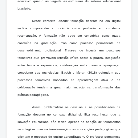
educativo quanto as fragilidades estruturais do sistema educacional
brasileiro.
Nesse contexto, discutir formação docente na era digital
implica compreender a docência como profissão em constante
reconstrução. A formação não pode ser concebida como etapa
concluída na graduação, mas como processo permanente de
desenvolvimento profissional. Trata-se de investir em percursos
formativos que promovam reflexão crítica sobre a prática, integração
entre teoria e experiência, colaboração entre pares e apropriação
consciente das tecnologias. Bacich e Moran (2018) defendem que
processos formativos baseados na aprendizagem ativa e na
colaboração tendem a gerar maior impacto na transformação das
práticas pedagógicas.
Assim, problematizar os desafios e as possibilidades da
formação docente no contexto digital significa reconhecer que a
inovação educacional não reside apenas na adoção de ferramentas
tecnológicas, mas na transformação das concepções pedagógicas que
orientam o processo de ensino-aprendizagem. O professor permanece