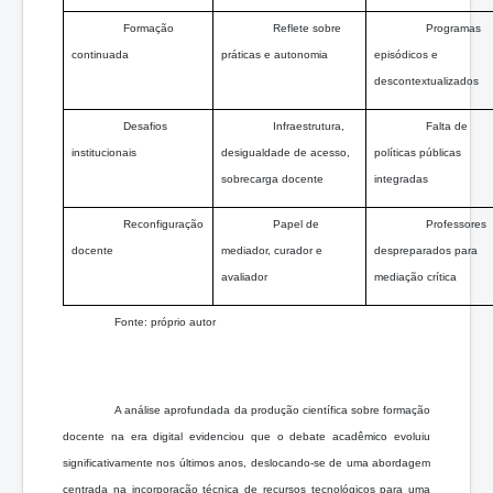
Formação
Reflete sobre
Programas
continuada
práticas e autonomia
episódicos e
descontextualizados
Desafios
Infraestrutura,
Falta de
institucionais
desigualdade de acesso,
políticas públicas
sobrecarga docente
integradas
Reconfiguração
Papel de
Professores
docente
mediador, curador e
despreparados para
avaliador
mediação crítica
Fonte: próprio autor
A análise aprofundada da produção científica sobre formação
docente na era digital evidenciou que o debate acadêmico evoluiu
significativamente nos últimos anos, deslocando-se de uma abordagem
centrada na incorporação técnica de recursos tecnológicos para uma