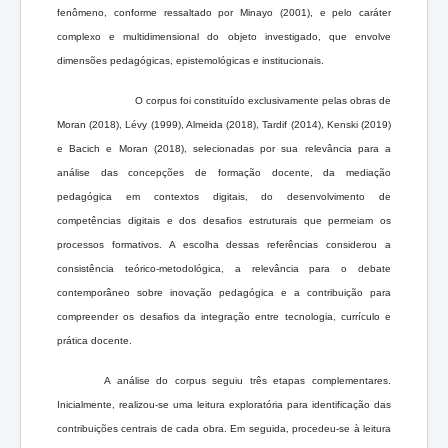
fenômeno, conforme ressaltado por Minayo (2001), e pelo caráter
complexo e multidimensional do objeto investigado, que envolve
dimensões pedagógicas, epistemológicas e institucionais.
O corpus foi constituído exclusivamente pelas obras de
Moran (2018), Lévy (1999), Almeida (2018), Tardif (2014), Kenski (2019)
e Bacich e Moran (2018), selecionadas por sua relevância para a
análise das concepções de formação docente, da mediação
pedagógica em contextos digitais, do desenvolvimento de
competências digitais e dos desafios estruturais que permeiam os
processos formativos. A escolha dessas referências considerou a
consistência teórico-metodológica, a relevância para o debate
contemporâneo sobre inovação pedagógica e a contribuição para
compreender os desafios da integração entre tecnologia, currículo e
prática docente.
A análise do corpus seguiu três etapas complementares.
Inicialmente, realizou-se uma leitura exploratória para identificação das
contribuições centrais de cada obra. Em seguida, procedeu-se à leitura