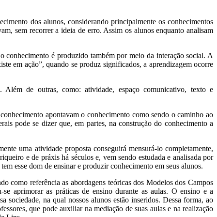
cimento dos alunos, considerando principalmente os conhecimentos
am, sem recorrer a ideia de erro. Assim os alunos enquanto analisam
 o conhecimento é produzido também por meio da interação social. A
iste em ação”, quando se produz significados, a aprendizagem ocorre
os. Além de outras, como: atividade, espaço comunicativo, texto e
s do conhecimento apontavam o conhecimento como sendo o caminho ao
rais pode se dizer que, em partes, na construção do conhecimento a
cilmente uma atividade proposta conseguirá mensurá-lo completamente,
orriqueiro e de práxis há séculos e, vem sendo estudada e analisada por
or tem esse dom de ensinar e produzir conhecimento em seus alunos.
tendo como referência as abordagens teóricas dos Modelos dos Campos
aprimorar as práticas de ensino durante as aulas. O ensino e a
 sociedade, na qual nossos alunos estão inseridos. Dessa forma, ao
fessores, que pode auxiliar na mediação de suas aulas e na realização