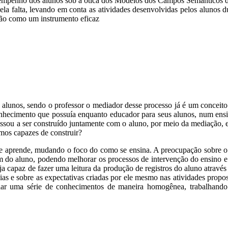
desempenho dos alunos sob a ótica dos Modelos dos Campos Semânticos d
a falta, levando em conta as atividades desenvolvidas pelos alunos d
ção como um instrumento eficaz
lunos, sendo o professor o mediador desse processo já é um conceito 
hecimento que possuía enquanto educador para seus alunos, num ensin
passou a ser construído juntamente com o aluno, por meio da mediação, 
emos capazes de construir?
 aprende, mudando o foco do como se ensina. A preocupação sobre o qu
agem do aluno, podendo melhorar os processos de intervenção do ensino
ja capaz de fazer uma leitura da produção de registros do aluno através 
eias e sobre as expectativas criadas por ele mesmo nas atividades prop
emplar uma série de conhecimentos de maneira homogênea, trabalhand