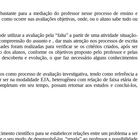
do bastante para a mediação do professor nesse processo de ensino e
s, como ocorre nas avaliações objetivas, onde, ou o aluno sabe tudo ou
utilizar a avaliação pela “falta” a partir de uma atividade situação-
ompreensão do assunto e , dar mais atenção nos processos de escrita
des foram realizadas para verificar se os critérios criados, após ser
o dos alunos, conforme os objetivos proposto pelo professor e pelas
 descoberta e evolução, o que faz necessário alguns conhecimentos
os como processo de avaliação investigativa, tendo como referência a
por ser na modalidade EJA, heterogênea com relação de faixa etária de
ompletam em seu tempo, possam retornar aos estudos e conclui-los,
ento científico para se estabelecer relações entre um problema a ser
e o seu modo de desenvolvê-las, “revela” ao professor a possibilidade