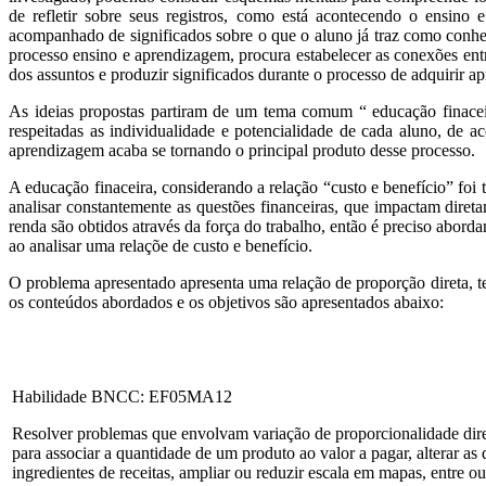
de refletir sobre seus registros, como está acontecendo o ens
acompanhado de significados sobre o que o aluno já traz como conhe
processo ensino e aprendizagem, procura estabelecer as conexões entr
dos assuntos e produzir significados durante o processo de adquirir
As ideias propostas partiram de um tema comum “ educação finacei
respeitadas as individualidade e potencialidade de cada aluno, de
aprendizagem acaba se tornando o principal produto desse processo.
A educação finaceira, considerando a relação “custo e benefício” foi 
analisar constantemente as questões financeiras, que impactam diret
renda são obtidos através da força do trabalho, então é preciso aborda
ao analisar uma relaçõe de custo e benefício.
O problema apresentado apresenta uma relação de proporção direta, te
os conteúdos abordados e os objetivos são apresentados abaixo:
Habilidade BNCC: EF05MA12
Resolver problemas que envolvam variação de proporcionalidade dire
para associar a quantidade de um produto ao valor a pagar, alterar as
ingredientes de receitas, ampliar ou reduzir escala em mapas, entre ou