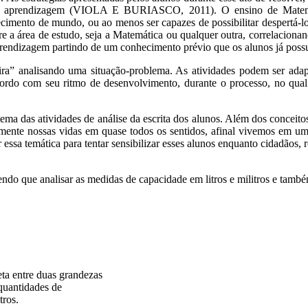
ino e aprendizagem (VIOLA E BURIASCO, 2011). O ensino de Matemá
cimento de mundo, ou ao menos ser capazes de possibilitar despertá-l
e a área de estudo, seja a Matemática ou qualquer outra, correlacionan
 aprendizagem partindo de um conhecimento prévio que os alunos já pos
ra” analisando uma situação-problema. As atividades podem ser adapt
 acordo com seu ritmo de desenvolvimento, durante o processo, no qu
tema das atividades de análise da escrita dos alunos. Além dos conceitos
amente nossas vidas em quase todos os sentidos, afinal vivemos em um
r essa temática para tentar sensibilizar esses alunos enquanto cidadãos
ndo que analisar as medidas de capacidade em litros e militros e també
ta entre duas grandezas
 quantidades de
tros.