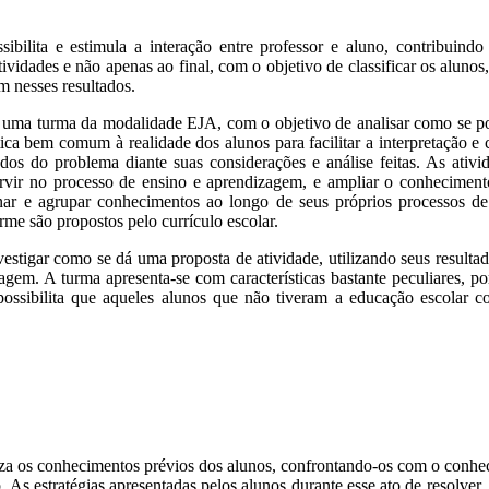
ssibilita e estimula a interação entre professor e aluno, contribuin
ividades e não apenas ao final, com o objetivo de classificar os aluno
m nesses resultados.
uma turma da modalidade EJA, com o objetivo de analisar como se pode 
bem comum à realidade dos alunos para facilitar a interpretação e c
os do problema diante suas considerações e análise feitas. As ativida
ntervir no processo de ensino e aprendizagem, e ampliar o conheciment
enar e agrupar conhecimentos ao longo de seus próprios processos de
me são propostos pelo currículo escolar.
estigar como se dá uma proposta de atividade, utilizando seus resultad
izagem. A turma apresenta-se com características bastante peculiares, 
ssibilita que aqueles alunos que não tiveram a educação escolar c
za os conhecimentos prévios dos alunos, confrontando-os com o conhecim
As estratégias apresentadas pelos alunos durante esse ato de resolver, 