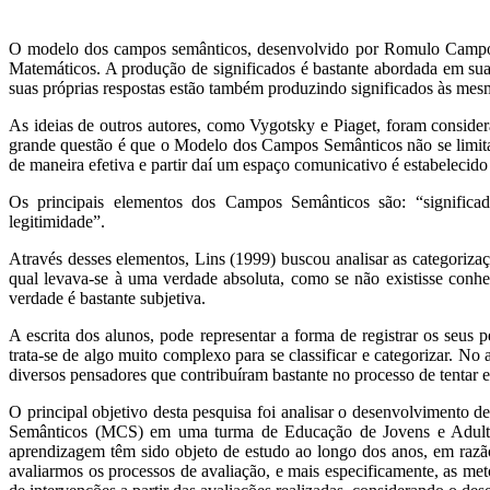
O modelo dos campos semânticos, desenvolvido por Romulo Campos 
Matemáticos. A produção de significados é bastante abordada em sua
suas próprias respostas estão também produzindo significados às mes
As ideias de outros autores, como Vygotsky e Piaget, foram consid
grande questão é que o Modelo dos Campos Semânticos não se limita 
de maneira efetiva e partir daí um espaço comunicativo é estabelecido n
Os principais elementos dos Campos Semânticos são: “significado,
legitimidade”.
Através desses elementos, Lins (1999) buscou analisar as categori
qual levava-se à uma verdade absoluta, como se não existisse conh
verdade é bastante subjetiva.
A escrita dos alunos, pode representar a forma de registrar os seus
trata-se de algo muito complexo para se classificar e categorizar. No 
diversos pensadores que contribuíram bastante no processo de tentar 
O principal objetivo desta pesquisa foi analisar o desenvolvimento
Semânticos (MCS) em uma turma de Educação de Jovens e Adultos
aprendizagem têm sido objeto de estudo ao longo dos anos, em razã
avaliarmos os processos de avaliação, e mais especificamente, as met