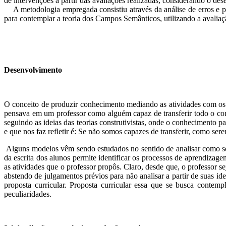
de intervenções a partir das avaliações realizadas, considerando o 
A metodologia empregada consistiu através da análise de erros e pel
para contemplar a teoria dos Campos Semânticos, utilizando a avalia
Desenvolvimento
O conceito de produzir conhecimento mediando as atividades com os a
pensava em um professor como alguém capaz de transferir todo o con
seguindo as ideias das teorias construtivistas, onde o conhecimento 
e que nos faz refletir é: Se não somos capazes de transferir, como ser
Alguns modelos vêm sendo estudados no sentido de analisar como se
da escrita dos alunos permite identificar os processos de aprendiz
as atividades que o professor propôs. Claro, desde que, o professor se
abstendo de julgamentos prévios para não analisar a partir de suas id
proposta curricular. Proposta curricular essa que se busca cont
peculiaridades.