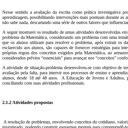
Nesse sentido a avaliação da escrita como prática investigativa po
aprendizagem, possibilitando intervenções mais pontuais durante as at
não sabe nada, descartando uma série de outros fatores que influencia
A seguir mostrarei os resultado de umas atividades desenvolvidas em 
problema da Matemática, considerando um problema com uma temática 
que os alunos utilizam para resolver o problema, após extrair os dad
esclarecido aos alunos, são capazes de fornecer estratégias para i
próprias regras dos conceitos exigidos pela Matemática, ao armaz
considerados prévios “essenciais” para avançar nos “conceitos” confor
A atividade de situação-problema desenvolveu-se com objetivo de inv
avaliação pela falta, para intervir nos processos de ensino e aprend
alunos, desde 18 até 48 anos. A Educação de Jovens e Adultos, po
conciliando com suas atividades profissionais.
2.1.2 Atividades propostas
A resolução de problemas, envolvendo conceitos do cotidiano, valori
investigado, podendo construir esquemas mentais para compreendê-lo. 