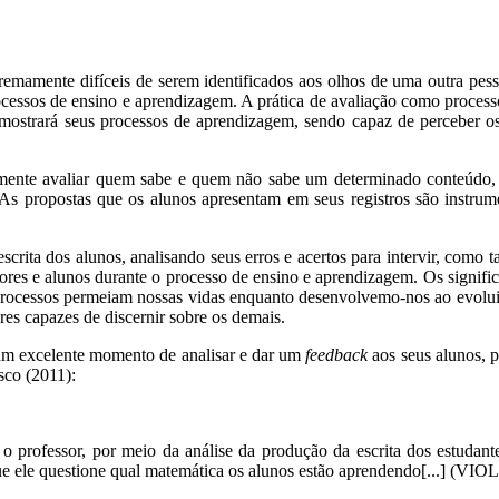
emamente difíceis de serem identificados aos olhos de uma outra pess
rocessos de ensino e aprendizagem. A prática de avaliação como process
o mostrará seus processos de aprendizagem, sendo capaz de perceber os
esmente avaliar quem sabe e quem não sabe um determinado conteúdo, c
opostas que os alunos apresentam em seus registros são instrumento
scrita dos alunos, analisando seus erros e acertos para intervir, como 
res e alunos durante o processo de ensino e aprendizagem. Os signifi
s processos permeiam nossas vidas enquanto desenvolvemo-nos ao evolui
es capazes de discernir sobre os demais.
 um excelente momento de analisar e dar um
feedback
aos seus alunos, po
sco (2011):
, o professor, por meio da análise da produção da escrita dos estuda
o que ele questione qual matemática os alunos estão aprendendo[...] (