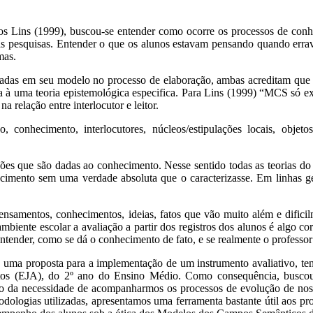
Lins (1999), buscou-se entender como ocorre os processos de conhe
s pesquisas. Entender o que os alunos estavam pensando quando errav
mas.
eradas em seu modelo no processo de elaboração, ambas acreditam que
à uma teoria epistemológica especifica. Para Lins (1999) “MCS só ex
a relação entre interlocutor e leitor.
 conhecimento, interlocutores, núcleos/estipulações locais, objet
zações que são dadas ao conhecimento. Nesse sentido todas as teoria
ecimento sem uma verdade absoluta que o caracterizasse. Em linhas ge
 pensamentos, conhecimentos, ideias, fatos que vão muito além e difi
ambiente escolar a avaliação a partir dos registros dos alunos é algo c
entender, como se dá o conhecimento de fato, e se realmente o profess
 de uma proposta para a implementação de um instrumento avaliativo, 
 (EJA), do 2º ano do Ensino Médio. Como consequência, buscou-se 
o da necessidade de acompanharmos os processos de evolução de nossa
odologias utilizadas, apresentamos uma ferramenta bastante útil aos pro