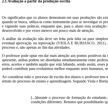
2.1 Avaliação a partir da produção escrita
Os significados que os alunos demostram em suas produções são extr
quando se busca, utiliza-la como instrumento para se investigar os p
e vigiando suas práticas, enquanto que, para o aluno essa avaliaçã
desenvolvido e por vezes merece um pouco mais de atenção.
A análise da avaliação não deve ser feita pela falta ou para simpl
eventual aprovação ou reprovação (VIOLA E BURIASCO, 2011). As pr
processo e, não apenas ao fim das atividades.
O professor pode optar em dar mais atenção aos pontos positivos da e
apresente, ambas podem ser abordadas simultaneamente entre professo
erros, acertos e também aquilo que está faltando, sendo assim, esse
poderá contribuir para evoluirmos melhor enquanto seres humanos, ser
Ao considerar todo o processo de escrita dos alunos o professor tem
retrato do processo de ensino e aprendizagem. Segundo Viola e Buria
[...]durante o processo de formação do estudante
condições diferentes. Retratos que possibilitarã