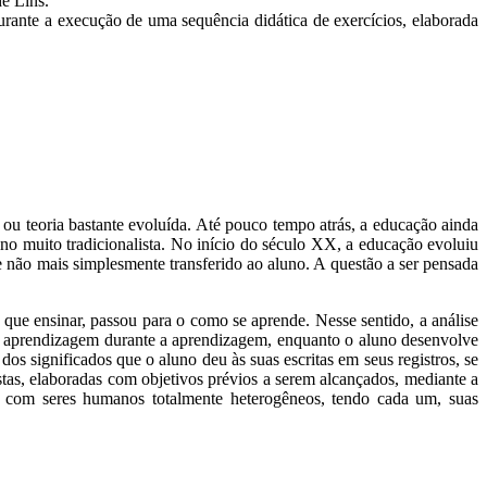
e Lins.
urante a execução de uma sequência didática de exercícios, elaborada
ou teoria bastante evoluída. Até pouco tempo atrás, a educação ainda
o muito tradicionalista. No início do século XX, a educação evoluiu
e não mais simplesmente transferido ao aluno. A questão a ser pensada
e ensinar, passou para o como se aprende. Nesse sentido, a análise
 e aprendizagem durante a aprendizagem, enquanto o aluno desenvolve
dos significados que o aluno deu às suas escritas em seus registros, se
ostas, elaboradas com objetivos prévios a serem alcançados, mediante a
o com seres humanos totalmente heterogêneos, tendo cada um, suas