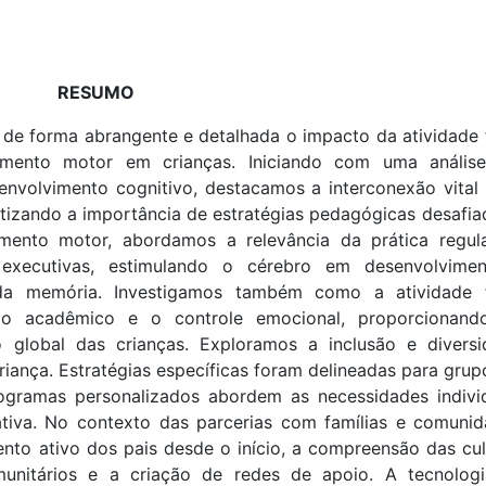
RESUMO
 de forma abrangente e detalhada o impacto da atividade f
mento motor em crianças. Iniciando com uma anális
senvolvimento cognitivo, destacamos a interconexão vital 
tizando a importância de estratégias pedagógicas desafia
imento motor, abordamos a relevância da prática regul
 executivas, estimulando o cérebro em desenvolvime
da memória. Investigamos também como a atividade f
zado acadêmico e o controle emocional, proporcionan
 global das crianças. Exploramos a inclusão e diversi
iança. Estratégias específicas foram delineadas para grup
ogramas personalizados abordem as necessidades individ
tiva. No contexto das parcerias com famílias e comunid
to ativo dos pais desde o início, a compreensão das cul
unitários e a criação de redes de apoio. A tecnologi