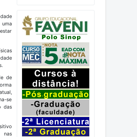
idade
e uma
estar
sicas
idade
s.
de de
forma
tual,
na-se
o das
itivo
s nas