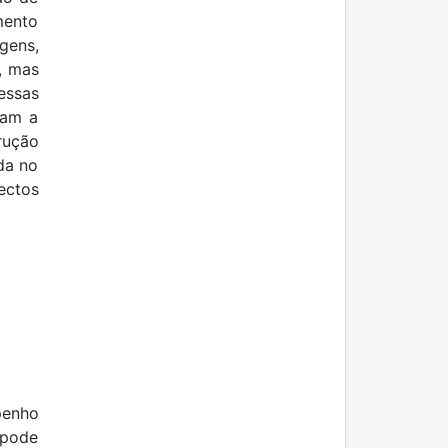
mento
gens,
, mas
essas
ram a
rução
da no
ectos
penho
 pode