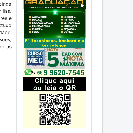
ainda
lias.
res e
studo
dade,
sões,
do os