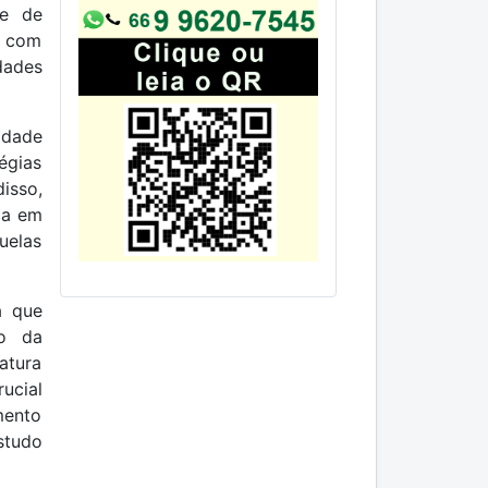
te de
o com
dades
idade
égias
isso,
ca em
uelas
a que
po da
atura
ucial
mento
estudo