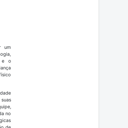
er um
ogia,
s e o
iança
ísico
idade
 suas
uipe,
da no
gicas
ão de