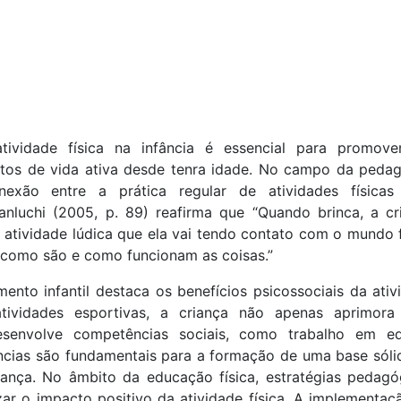
ividade física na infância é essencial para promov
tos de vida ativa desde tenra idade. No campo da pedag
onexão entre a prática regular de atividades física
anluchi (2005, p. 89) reafirma que “Quando brinca, a cr
a atividade lúdica que ela vai tendo contato com o mundo f
como são e como funcionam as coisas.”
ento infantil destaca os benefícios psicossociais da ativ
tividades esportivas, a criança não apenas aprimora
senvolve competências sociais, como trabalho em eq
ências são fundamentais para a formação de uma base sóli
ança. No âmbito da educação física, estratégias pedagó
ar o impacto positivo da atividade física. A implementaç