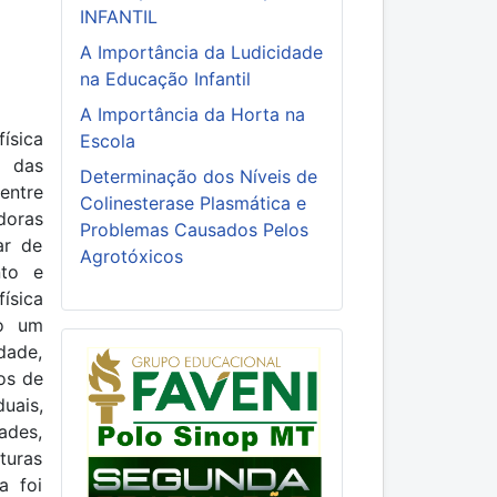
INFANTIL
A Importância da Ludicidade
na Educação Infantil
A Importância da Horta na
ísica
Escola
e das
Determinação dos Níveis de
entre
Colinesterase Plasmática e
doras
Problemas Causados Pelos
ar de
Agrotóxicos
nto e
ísica
do um
dade,
os de
uais,
ades,
turas
a foi