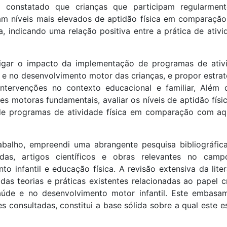
oi constatado que crianças que participam regularmen
tam níveis mais elevados de aptidão física em comparaçã
, indicando uma relação positiva entre a prática de ativi
stigar o impacto da implementação de programas de ativ
 e no desenvolvimento motor das crianças, e propor estrat
ntervenções no contexto educacional e familiar, Além d
s motoras fundamentais, avaliar os níveis de aptidão físi
 de programas de atividade física em comparação com aq
abalho, empreendi uma abrangente pesquisa bibliográfic
zadas, artigos científicos e obras relevantes no cam
o infantil e educação física. A revisão extensiva da liter
s teorias e práticas existentes relacionadas ao papel cr
aúde e no desenvolvimento motor infantil. Este embasa
tes consultadas, constitui a base sólida sobre a qual este 