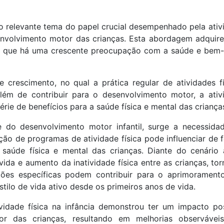
 o relevante tema do papel crucial desempenhado pela ativ
envolvimento motor das crianças. Esta abordagem adquir
m que há uma crescente preocupação com a saúde e bem-
crescimento, no qual a prática regular de atividades fí
ém de contribuir para o desenvolvimento motor, a ativ
érie de benefícios para a saúde física e mental das criança
do desenvolvimento motor infantil, surge a necessida
ção de programas de atividade física pode influenciar de 
saúde física e mental das crianças. Diante do cenário a
da e aumento da inatividade física entre as crianças, tor
ões específicas podem contribuir para o aprimorament
tilo de vida ativo desde os primeiros anos de vida.
idade física na infância demonstrou ter um impacto pos
tor das crianças, resultando em melhorias observávei