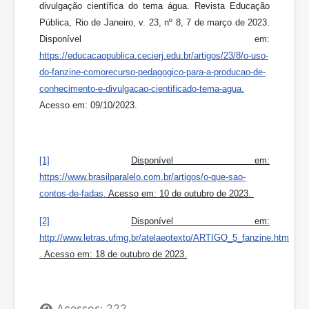
divulgação científica do tema água. Revista Educação
Pública, Rio de Janeiro, v. 23, nº 8, 7 de março de 2023.
Disponível em:
https://educacaopublica.cecierj.edu.br/artigos/23/8/o
-
uso
-
do
-
fanzine
-
como
recurso
-
pedagogico
-
para
-
a
-
producao
-
de
-
conhecimento
-
e
-
divulgacao
-
cientifica
do
-
tema
-
agua
.
Acesso em: 09/10/2023.
[1]
Disponível em:
https://www.brasilparalelo.com.br/artigos/o
-
que
-
sao
-
contos
-
de
-
fadas
.
Acesso em: 10 de outubro de 2023.
[2]
Disponível em:
http://www.letras.ufmg.br/atelaeotexto/ARTIGO_5_fanzine.htm
. Acesso em: 18 de outubro de 2023.
Detalhes
Acessos: 222