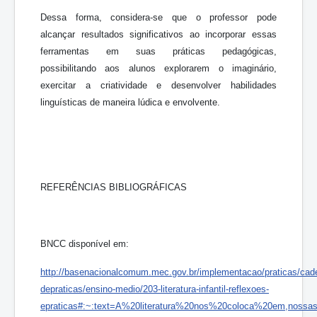
Dessa forma, considera-se que o professor pode
alcançar resultados significativos ao incorporar essas
ferramentas em suas práticas pedagógicas,
possibilitando aos alunos explorarem o imaginário,
exercitar a criatividade e desenvolver habilidades
linguísticas de maneira lúdica e envolvente.
REFERÊNCIAS BIBLIOGRÁFICAS
BNCC disponível em:
http://basenacionalcomum.mec.gov.br/implementacao/praticas/cad
de
praticas/ensino
-
medio/203
-
literatura
-
infantil
-
reflexoes
-
e
praticas#:~:text=A%20literatura%20nos%20coloca%20em,noss