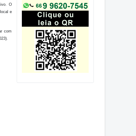
tivo. O
local e
ar com
023).