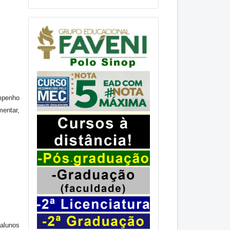
mpenho
mentar,
 alunos