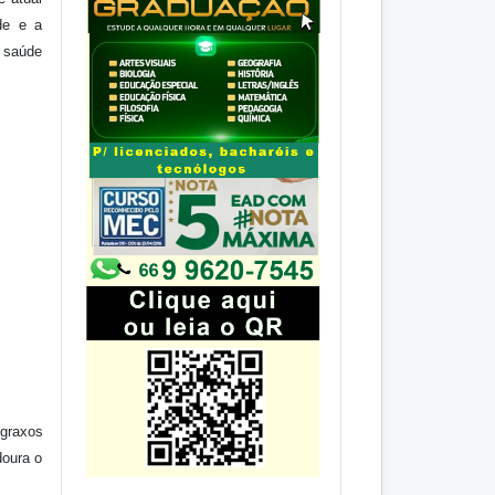
de e a
, saúde
graxos
doura o