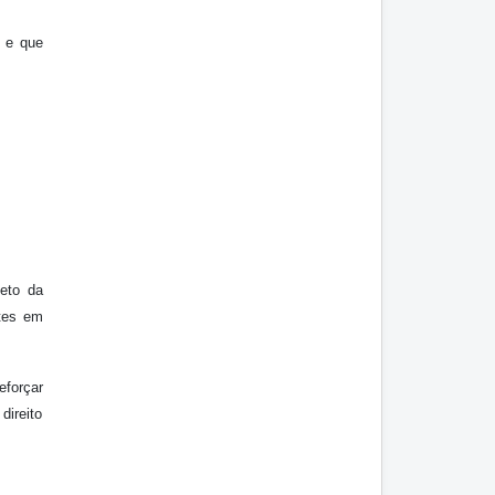
, e que
eto da
ntes em
eforçar
direito