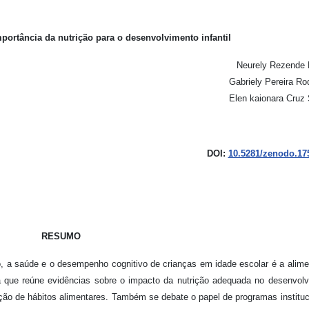
mportância da nutrição para o desenvolvimento infantil
Neurely Rezende 
Gabriely Pereira Ro
Elen kaionara Cruz
DOI:
10.5281/zenodo.17
RESUMO
o, a saúde e o desempenho cognitivo de crianças em idade escolar é a alim
va que reúne evidências sobre o impacto da nutrição adequada no desenvol
ção de hábitos alimentares. Também se debate o papel de programas instituc