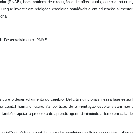
lar (PNAE), boas práticas de execução e desafios atuais, como a má-nutr
cluir que investir em refeições escolares saudáveis e em educação alimenta
onal.
til. Desenvolvimento. PNAE.
sico e o desenvolvimento do cérebro. Déficits nutricionais nessa fase estão 
e no capital humano futuro. As políticas de alimentação escolar visam não
s também apoiar o processo de aprendizagem, diminuindo a fome em sala de
na infância é fundamental para o desenvolvimento físico e cognitivo, além d