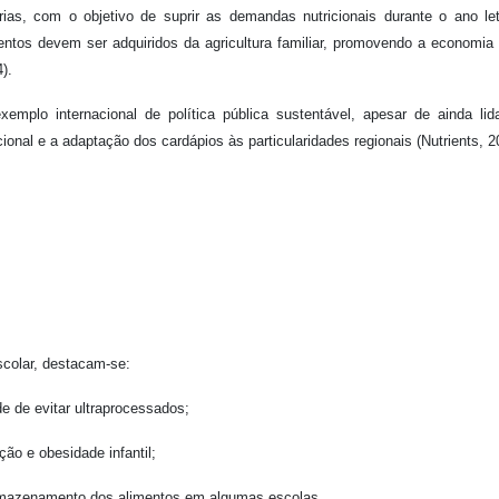
ias, com o objetivo de suprir as demandas nutricionais durante o ano le
tos devem ser adquiridos da agricultura familiar, promovendo a economia 
).
lo internacional de política pública sustentável, apesar de ainda lid
ional e a adaptação dos cardápios às particularidades regionais (Nutrients, 2
colar, destacam-se:
de de evitar ultraprocessados;
ção e obesidade infantil;
 armazenamento dos alimentos em algumas escolas.