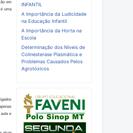
ição em
INFANTIL
r é uma
A Importância da Ludicidade
na Educação Infantil
A Importância da Horta na
Escola
Determinação dos Níveis de
Colinesterase Plasmática e
Problemas Causados Pelos
Agrotóxicos
ligados
 apenas
 aula e
e atuar