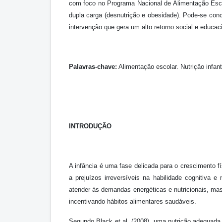
com foco no Programa Nacional de Alimentação Esco
dupla carga (desnutrição e obesidade). Pode-se con
intervenção que gera um alto retorno social e educaci
Palavras-chave:
Alimentação escolar. Nutrição infan
INTRODUÇÃO
A infância é uma fase delicada para o crescimento fí
a prejuízos irreversíveis na habilidade cognitiva 
atender às demandas energéticas e nutricionais, ma
incentivando hábitos alimentares saudáveis.
Segundo Black et al. (2008), uma nutrição adequada 