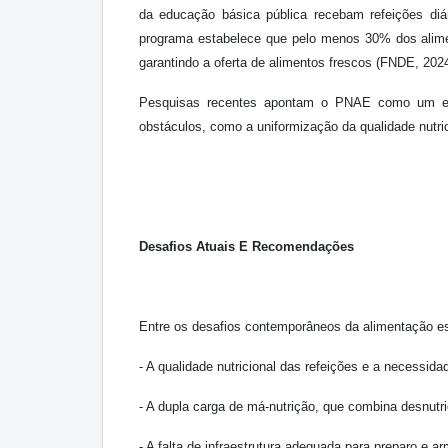
da educação básica pública recebam refeições diár
programa estabelece que pelo menos 30% dos alimen
garantindo a oferta de alimentos frescos (FNDE, 2024
Pesquisas recentes apontam o PNAE como um exemp
obstáculos, como a uniformização da qualidade nutric
Desafios Atuais E Recomendações
Entre os desafios contemporâneos da alimentação es
- A qualidade nutricional das refeições e a necessida
- A dupla carga de má-nutrição, que combina desnutri
- A falta de infraestrutura adequada para preparo e