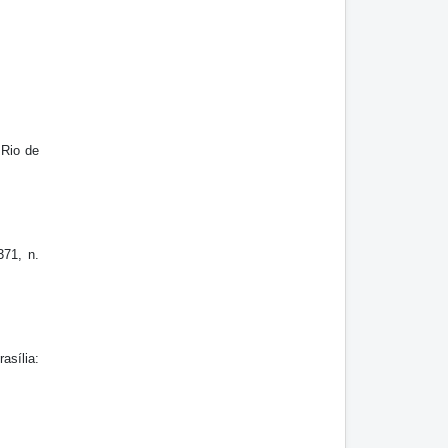
Rio de
 371, n.
sília: