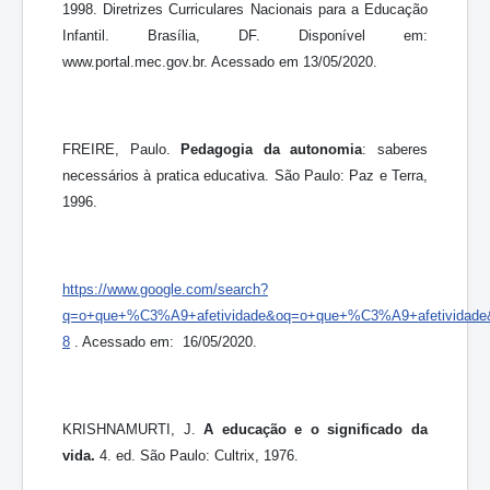
1998. Diretrizes Curriculares Nacionais para a Educação
Infantil. Brasília, DF. Disponível em:
www.portal.mec.gov.br. Acessado em 13/05/2020.
FREIRE, Paulo.
Pedagogia da autonomia
: saberes
necessários à pratica educativa. São Paulo: Paz e Terra,
1996.
https://www.google.com/search?
q=o+que+%C3%A9+afetividade&oq=o+que+%C3%A9+afetividade&aq
8
. Acessado em: 16/05/2020.
KRISHNAMURTI, J.
A educação e o significado da
vida.
4. ed. São Paulo: Cultrix, 1976.