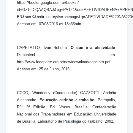
https://books.google.com.br/books?
id=Gz1mCQAAQBAJ&pg=PA124&dq=AFETIVIDADE+NA+APRE
BR&sa=X&redir_esc=y#v=onepage&q=AFETIVIDADE%20N
Acesso em: 07/08/2016 às 18h35min.
CAPELATTO, Ivan Roberto.
O que é a afetividade
.
Disponível em:
http://www.facaparte.org.br/new/download/capelato.pdf,
Acesso em: 25 de Julho, 2016.
CODO, Wanderley (Coordenador) GAZZOTTI, Andréia
Alessandra.
Educação carinho e trabalho.
Petrópolis,
RJ: 3ª Edição. Ed. Vozes. Brasília: Confederação
Nacional dos Trabalhadores em Educação: Universidade
de Brasília. Laboratório de Psicologia do Trabalho, 2002.