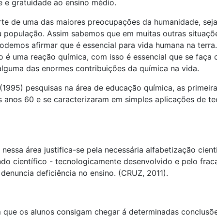
e e gratuidade ao ensino médio.
rte de uma das maiores preocupações da humanidade, sej
 ou população. Assim sabemos que em muitas outras situaçõ
odemos afirmar que é essencial para vida humana na terra.
o é uma reação química, com isso é essencial que se faça
lguma das enormes contribuições da química na vida.
995) pesquisas na área de educação química, as primeir
s anos 60 e se caracterizaram em simples aplicações de te
nessa área justifica-se pela necessária alfabetização cient
o científico - tecnologicamente desenvolvido e pelo frac
 denuncia deficiência no ensino. (CRUZ, 2011).
m que os alunos consigam chegar á determinadas conclusõ