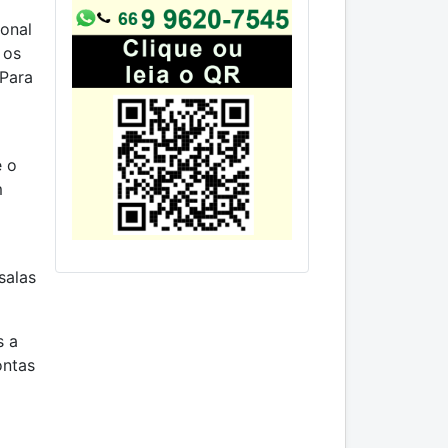
ional
 os
Para
e o
m
salas
s a
ontas