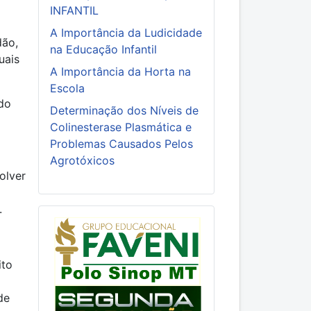
INFANTIL
A Importância da Ludicidade
dão,
na Educação Infantil
uais
A Importância da Horta na
Escola
do
Determinação dos Níveis de
Colinesterase Plasmática e
Problemas Causados Pelos
Agrotóxicos
olver
.
ito
de