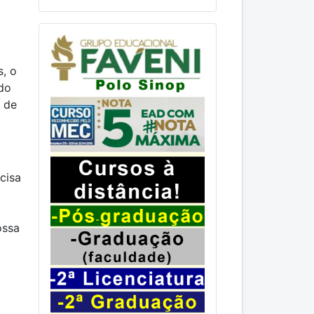
, o
do
 de
cisa
ossa