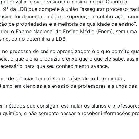
ete avaliar e supervisionar o ensino médio. Quanto à
rt. 9° da LDB que compete à união “assegurar processo nac
ensino fundamental, médio e superior, em colaboração com
ição de propriedades e a melhoria da qualidade de ensino”
.
riou o Exame Nacional do Ensino Médio (Enem), sem uma
sino, como determina a LDB.
 no processo de ensino aprendizagem é o que permite qu
seja, o que ele já produziu e enxergue o que ele sabe, assi
 necessário para que seu conhecimento avance.
no de ciências tem afetado países de todo o mundo,
etismo em ciências e a evasão de professores e alunos das 
er métodos que consigam estimular os alunos e professore
a química, e não somente passar e receber informações pr