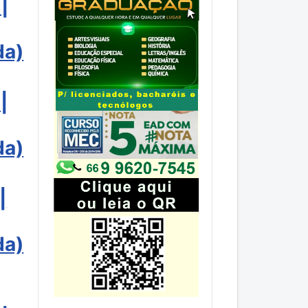
|
da)
|
da)
|
da)