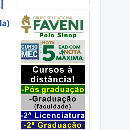
|
da)