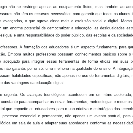
logia não se restringe apenas ao equipamento físico, mas também ao ace
fessores não têm os recursos necessários para garantir que todos os alunos
avançadas, o que agrava ainda mais a exclusão social e digital. Moran
m um enorme potencial de democratizar a educação, as desigualdades estr
esigual e uma responsabilidade do poder público, das escolas e da sociedad
professores. A formação dos educadores é um aspecto fundamental para gar
ção. Embora muitos professores possuam conhecimentos básicos sobre o 
to adequado para integrar essas ferramentas de forma eficaz em suas p
s não garante, por si só, uma melhoria na qualidade do ensino. A integraç
ssuam habilidades específicas, não apenas no uso de ferramentas digitais,
ito das vantagens da educação digital.
e urgente. Os avanços tecnológicos acontecem em um ritmo acelerado,
ão constante para acompanhar as novas ferramentas, metodologias e recursos
al que capacite os educadores para o uso criativo e estratégico das tecnol
m processo essencial e permanente, não apenas um evento pontual, para
nológica em sala de aula e adaptar suas abordagens conforme as necessida