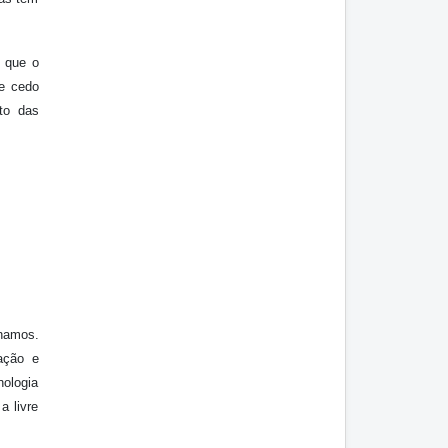
m que o
de cedo
to das
inamos.
ação e
nologia
a livre