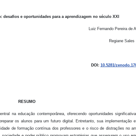
o: desafios e oportunidades para a aprendizagem no século XXI
Luiz Fernando Pereira de 
Regiane Sales 
DOI:
10.5281/zenodo.17
RESUMO
ntral na educação contemporânea, oferecendo oportunidades significativ
preparar os alunos para um futuro digital. Entretanto, sua implementação e
idade de formação contínua dos professores e o risco de distrações no a
, sociedade e poder público promovam estratégias que assegurem o uso equ