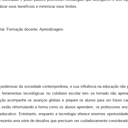
lizar seus benefícios e minimizar seus limites.
ital. Formação docente. Aprendizagem.
 poderosas da sociedade contemporânea, e sua influência na educação não 
e ferramentas tecnológicas no cotidiano escolar tem se tornado não ape
ção acompanhe os avanços globais e prepare os alunos para um futuro ca
tais estão reformulando a forma como os alunos aprendem, os professores en
ucativo. Entretanto, enquanto a tecnologia oferece enormes oportunidad
resenta uma série de desafios que precisam ser cuidadosamente considerad