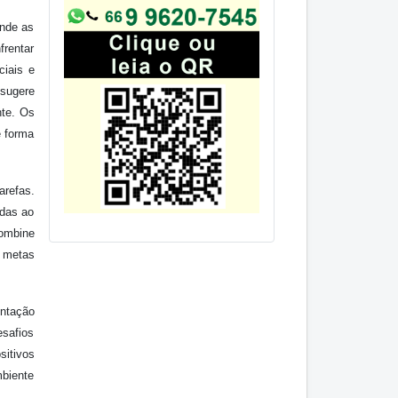
onde as
frentar
ciais e
 sugere
nte. Os
e forma
arefas.
adas ao
combine
e metas
entação
safios
sitivos
mbiente