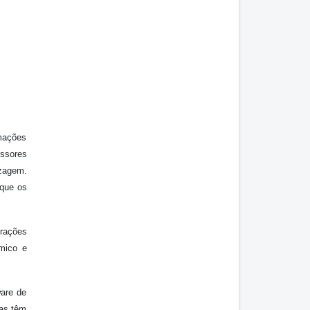
rmações
essores
zagem.
 que os
erações
âmico e
are de
vas têm