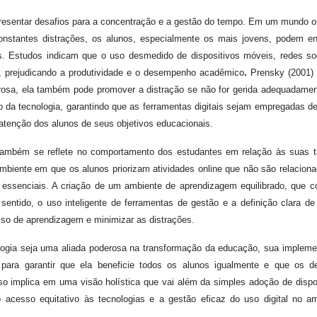
presentar desafios para a concentração e a gestão do tempo. Em um mundo 
constantes distrações, os alunos, especialmente os mais jovens, podem en
s. Estudos indicam que o uso desmedido de dispositivos móveis, redes so
o, prejudicando a produtividade e o desempenho acadêmico
.
Prensky (2001)
rosa, ela também pode promover a distração se não for gerida adequadame
o da tecnologia, garantindo que as ferramentas digitais sejam empregadas d
atenção dos alunos de seus objetivos educacionais.
 também se reflete no comportamento dos estudantes em relação às suas t
biente em que os alunos priorizam atividades online que não são relacion
 essenciais. A criação de um ambiente de aprendizagem equilibrado, que 
 sentido, o uso inteligente de ferramentas de gestão e a definição clara d
sso de aprendizagem e minimizar as distrações.
ologia seja uma aliada poderosa na transformação da educação, sua implem
para garantir que ela beneficie todos os alunos igualmente e que os de
o implica em uma visão holística que vai além da simples adoção de dispo
o acesso equitativo às tecnologias e a gestão eficaz do uso digital no a