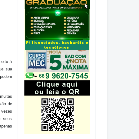
peito à
que sua
 podem
 muitas
exão de
s vezes
os seus
 apenas