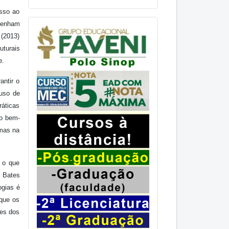
sso ao
 tenham
 (2013)
uturais
e.
antir o
uso de
ráticas
ão bem-
 mas na
 o que
. Bates
ogias é
 que os
des dos