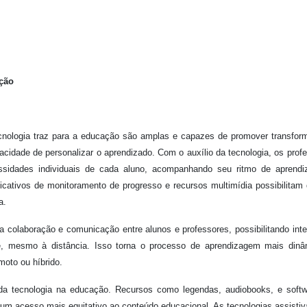
ção
tecnologia traz para a educação são amplas e capazes de promover transfo
acidade de personalizar o aprendizado. Com o auxílio da tecnologia, os prof
sidades individuais de cada aluno, acompanhando seu ritmo de aprendi
icativos de monitoramento de progresso e recursos multimídia possibilitam
a.
a colaboração e comunicação entre alunos e professores, possibilitando int
pe, mesmo à distância. Isso torna o processo de aprendizagem mais din
moto ou híbrido.
a tecnologia na educação. Recursos como legendas, audiobooks, e softw
r um acesso mais equitativo ao conteúdo educacional. As tecnologias assisti