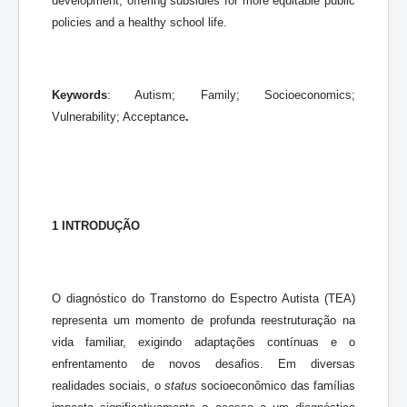
development, offering subsidies for more equitable public
policies and a healthy school life.
Keywords
: Autism; Family; Socioeconomics;
Vulnerability; Acceptance
.
1 INTRODUÇÃO
O diagnóstico do Transtorno do Espectro Autista (TEA)
representa um momento de profunda reestruturação na
vida familiar, exigindo adaptações contínuas e o
enfrentamento de novos desafios. Em diversas
realidades sociais, o
status
socioeconômico das famílias