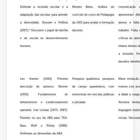
Defende a inclusão escolar e a
Montes Belos. Análise do
comunicação e
adaptação das escolas para atender
currículo do curso de Pedagogia
apresentam dif
a diversidade. Dessen e Polônia
da UEG para avaliar a formação
alunos e falta
(2007):* Discutem o papel da família
docente.
trabalho: Falta
e da escola no desenvolvimento
críticas às abo
humano.
relatos diretos
a inclusão. P
desafios identifi
Leo Kanner (1943): Primeira
Pesquisa qualitativa, pesquisa
Maior evolução
descrição do autismo. Skinner
de campo quantitativa, com
motora com prog
(1953): Fundamentos do
entrevistas em escolas públicas
a idade e carga 
behaviorismo e condicionamento
e privadas
Amostra limit
operante. Ivar Lovaas (1973, 1987):
linguagem expre
Pioneiro no uso da ABA para TEA.
vocais. Necessid
Baer, Wolf e Risley (1968):
Definiram as dimensões da ABA.