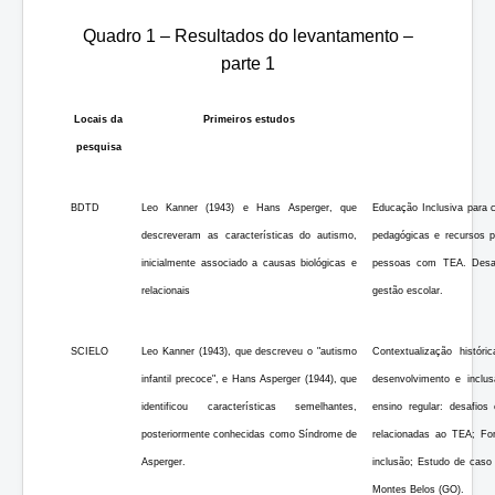
Quadro 1 – Resultados do levantamento –
parte 1
Locais da
Primeiros estudos
pesquisa
BDTD
Leo Kanner (1943) e Hans Asperger, que
Educação Inclusiva para 
descreveram as características do autismo,
pedagógicas e recursos p
inicialmente associado a causas biológicas e
pessoas com TEA. Desafi
relacionais
gestão escolar.
SCIELO
Leo Kanner (1943), que descreveu o "autismo
Contextualização histór
infantil precoce", e Hans Asperger (1944), que
desenvolvimento e inclu
identificou características semelhantes,
ensino regular: desafios
posteriormente conhecidas como Síndrome de
relacionadas ao TEA; Fo
Asperger.
inclusão; Estudo de caso
Montes Belos (GO).