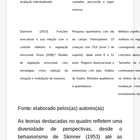
avaliação individualizada.
cantadas, percussão e jogos
sonoros.
Diamond (2013): Funções
Pesquisa quantitativa com ida
Melhora signifi
executivas e sua relação com o
ao campo. Participantes: 15
melhora na reg
controle inibitório e regulação
crianças com TEA (nível 1 de
conseguiram ex
emocional. Gross (2008):* Modelo
suporte), idade entre 8 e 12
conceitos abstr
de regulação emocional, com
anos. Registro observacional e
Tamanho da A
estratégias como seleção da
entrevistas com pais. Análise
continuaram outr
situação e modulação da resposta.
de Dados: Métodos qualitativos
os efeitos da in
e quantitativos.
mudanças comp
envolvimento fam
Fonte: elaborado pelos(as) autores(as)
As teorias destacadas no quadro refletem uma
diversidade de perspectivas, desde o
behaviorismo de Skinner (1953) até as