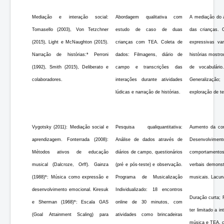
Mediação e interação social:
Abordagem qualitativa com
A mediação do a
Tomasello (2003), Von Tetzchner
estudo de caso de duas
das crianças. 
(2015), Light e McNaughton (2015).
crianças com TEA. Coleta de
expressivas va
Narração de histórias:* Perroni
dados: Filmagens, diário de
histórias mostro
(1992), Smith (2015), Deliberato e
campo e transcrições das
de vocabulári
colaboradores.
interações durante atividades
Generalizaçã
lúdicas e narração de histórias.
exploração de t
Vygotsky (2011): Mediação social e
Pesquisa qualiquantitativa:
Aumento da conc
aprendizagem. Fonterrada (2008):
Análise de dados através de
Desenvolviment
Métodos ativos de educação
diários de campo, questionários
comportamentos
musical (Dalcroze, Orff). Gainza
(pré e pós-teste) e observação.
verbais demons
(1988)*: Música como expressão e
Programa de Musicalização
musicais. Lacun
desenvolvimento emocional. Kiresuk
Individualizado: 18 encontros
Duração curta; 
e Sherman (1968)*: Escala GAS
online de 30 minutos, com
ter limitado a i
(Goal Attainment Scaling) para
atividades como brincadeiras
música e TEA, c