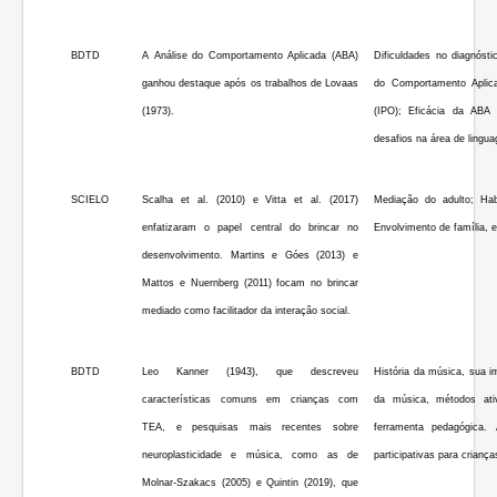
BDTD
A Análise do Comportamento Aplicada (ABA)
Dificuldades no diagnóst
ganhou destaque após os trabalhos de Lovaas
do Comportamento Aplica
(1973).
(IPO); Eficácia da ABA 
desafios na área de lingu
SCIELO
Scalha et al. (2010) e Vitta et al. (2017)
Mediação do adulto; Habi
enfatizaram o papel central do brincar no
Envolvimento de família, e
desenvolvimento. Martins e Góes (2013) e
Mattos e Nuernberg (2011) focam no brincar
mediado como facilitador da interação social.
BDTD
Leo Kanner (1943), que descreveu
História da música, sua im
características comuns em crianças com
da música, métodos ati
TEA, e pesquisas mais recentes sobre
ferramenta pedagógica
neuroplasticidade e música, como as de
participativas para crian
Molnar-Szakacs (2005) e Quintin (2019), que