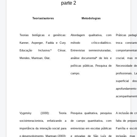
parte 2
Teorias/autores
Metodologias
Teorias biológicas e genéticas:
Abordagem qualitativa, com
Práticas pedag
Kanner, Asperger, Fadda e Cury.
método crítico-dialético.
troca constan
Educação Inclusiva:* César,
Entrevistas semiestruturadas,
comportamentai
Mendes, Mantoan, Glat.
análise documental* de leis e
crucial, mas m
políticas públicas. Pesquisa de
Necessidade de
campo.
profissionais. 
superficial 
aprofundamento
acompanhamento
Vygotsky (1930): Teoria
Pesquisa qualitativa, pesquisa
A inclusão de c
sociointeracionista, enfatizando a
de campo quantitativa, com
falta de prepar
importância da interação social para
entrevistas em escolas públicas
Família e esco
o desenvolvimento. Mantoan (2003):
e privadas de São Luís de
inclusão, mas