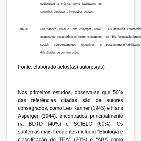
evidenciam a música como facilitadora de
conexões cerebrais e interações sociais.
BDTD
Leo Kanner (1943) e Hans Asperger (1944),
TEA definição, caracterí
destacando características como isolamento
no TEA. Regulação Emocio
social, comportamentos repetitivos e
para aprimorar habilidades
dificuldades de comunicação.
Fonte: elaborado pelos(as) autores(as)
Nos primeiros estudos, observa-se que 50%
das referências citadas são de autores
consagrados, como Leo Kanner (1943) e Hans
Asperger (1944), encontrados principalmente
na BDTD (40%) e SCIELO (60%). Os
subtemas mais frequentes incluem "Etiologia e
classificação do TEA" (20%) e “ABA como