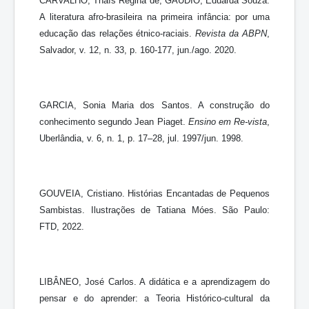
CARVALHO, Thaís Regina de; GAUDIO, Eduarda Souza.
A literatura afro-brasileira na primeira infância: por uma
educação das relações étnico-raciais.
Revista da ABPN
,
Salvador, v. 12, n. 33, p. 160-177, jun./ago. 2020.
GARCIA, Sonia Maria dos Santos. A construção do
conhecimento segundo Jean Piaget.
Ensino em Re-vista
,
Uberlândia, v. 6, n. 1, p. 17–28, jul. 1997/jun. 1998.
GOUVEIA, Cristiano. Histórias Encantadas de Pequenos
Sambistas. Ilustrações de Tatiana Móes. São Paulo:
FTD, 2022.
LIBÂNEO, José Carlos. A didática e a aprendizagem do
pensar e do aprender: a Teoria Histórico-cultural da