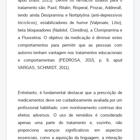
apud Brasil, 2013). Dentre os fármacos usados para o
tratamento são: Paxil, Ritalin, Risperal, Prozac, Addrerall,
tendo ainda Desipramina e Nortiptylina (anti-depressivos
tricíclicos), estabilizadores de humor (Valproate, Lítio),
beta bloqueadores (Nadolol, Clonidina), a Clomipramina e
a Fluoxetina. O objetivo da medicação é diminuir estes
comportamentos para permitir que as pessoas com
autismo tenham vantagem nos tratamentos educacionais
e comportamentais (PEDROSA, 2015, p. 9, apud
VARGAS; SCHIMIDT, 2011).
Entretanto, é fundamental destacar que a prescrição de
medicamentos deve ser cuidadosamente avaliada por um
profissional habilitado, com monitoramento contínuo dos
efeitos adversos. O uso de remédios é considerado
apenas uma parte do tratamento e, sozinho, não
proporciona avanços significativos em aspectos
essenciais, como a aquisição da linguagem, a interação