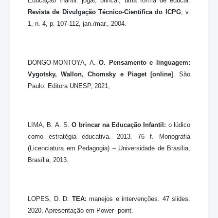
Educação Inantil: jogar, brincar, uma forma de educar.
Revista de Divulgação Técnico-Científica do ICPG
, v.
1, n. 4, p. 107-112, jan./mar., 2004.
DONGO-MONTOYA, A.
O. Pensamento e linguagem:
Vygotsky, Wallon, Chomsky e Piaget [online
]. São
Paulo: Editora UNESP, 2021,
LIMA, B. A. S.
O brincar na Educação Infantil:
o lúdico
como estratégia educativa. 2013. 76 f. Monografia
(Licenciatura em Pedagogia) – Universidade de Brasília,
Brasília, 2013.
LOPES, D. D.
TEA:
manejos e intervenções. 47 slides.
2020. Apresentação em Power- point.