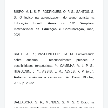
BISPO, M. L. S. F.; RODRIGUES, O. P. S.; SANTOS, S.
S. O lúdico na aprendizagem do aluno autista na
Educação Infantil.
Anais do 10º Simpósio
Internacional de Educação e Comunicação
, mar.,
2021.
BRITO, A. R.; VASCONCELOS, M. M. Conversando
sobre autismo – reconhecimento precoce e
possibilidades terapêuticas.
In:
CAMINHA, V. L. P. S.;
HUGUENIN, J. Y.; ASSIS, L. M.; ALVES, P. P. (org.).
Autismo:
vivências e caminhos. São Paulo: Blucher,
2016. p. 23-32.
DALLABONA, S. R.; MENDES, S. M. S. O lúdico na