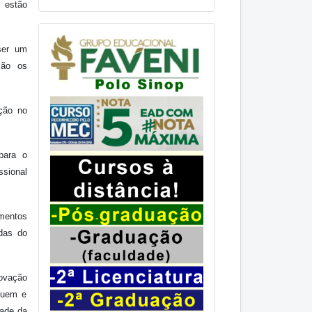
s estão
ser um
são os
ação no
para o
ssional
mentos
ndas do
novação
guem e
dade da