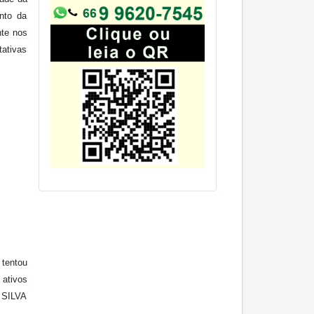
ento da
nte nos
ativas
 tentou
 ativos
; SILVA