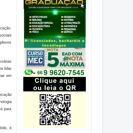
cação.
sociais
mplexos
ssárias
a lidar
lhar em
nicação
nologia
té para
tido, é