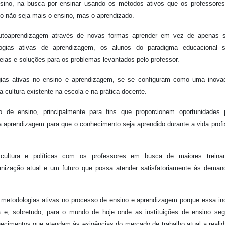
ensino, na busca por ensinar usando os métodos ativos que os professore
co não seja mais o ensino, mas o aprendizado.
autoaprendizagem através de novas formas aprender em vez de apenas 
ogias ativas de aprendizagem, os alunos do paradigma educacional 
deias e soluções para os problemas levantados pelo professor.
ogias ativas no ensino e aprendizagem, se se configuram como uma inov
a cultura existente na escola e na prática docente.
de ensino, principalmente para fins que proporcionem oportunidades 
aprendizagem para que o conhecimento seja aprendido durante a vida profi
ultura e políticas com os professores em busca de maiores treina
nização atual e um futuro que possa atender satisfatoriamente às dema
ar metodologias ativas no processo de ensino e aprendizagem porque essa i
a e, sobretudo, para o mundo de hoje onde as instituições de ensino se
cimentos que atendam às exigências do mercado de trabalho atual a reali