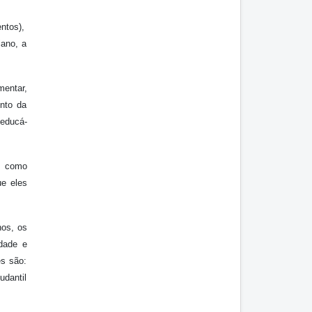
ntos),
iano, a
mentar,
nto da
 educá-
m como
ue eles
nos, os
dade e
es são:
udantil