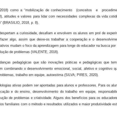
(2018) como a “mobilização de conhecimento (conceitos e procedime
), atitudes e valores para lidar com necessidades complexas da vida cotid
o” (BRASILIO, 2018, p. 8).
despertam a curiosidade, desafiam e envolvem os alunos em prol de experi
fazer algo, assim que deixe-os trabalhar a cooperação e o desenvolvime
ativos mudam o foco da aprendizagem para longe do educador na busca por
esolução de problemas (VALENTE, 2018).
udanças pedagógicas que são inovações práticas e pedagógicas que te
em combinando o desenvolvimento emocional, social, afetivo e cognitivo q
problemas, trabalho em equipe, autoestima (SILVA; PIRES, 2020).
ogias ativas podem ser apontadas para alunos e professores. Para os alu
cação e do ensino, desenvolvimento do trabalho em equipe, responsabili
ução de problemas e criatividade. Alguns dos benefícios para os educador
s familiares com o método e resultados utilizados e maior produtividade est