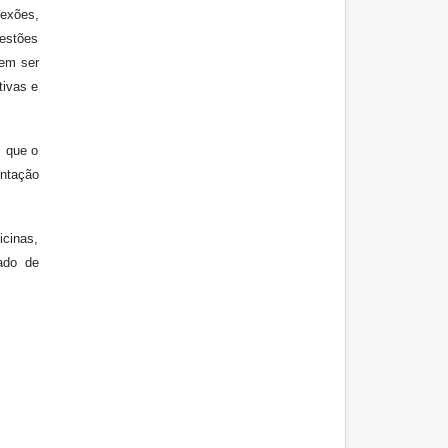
exões,
uestões
vem ser
tivas e
m que o
entação
icinas,
ado de