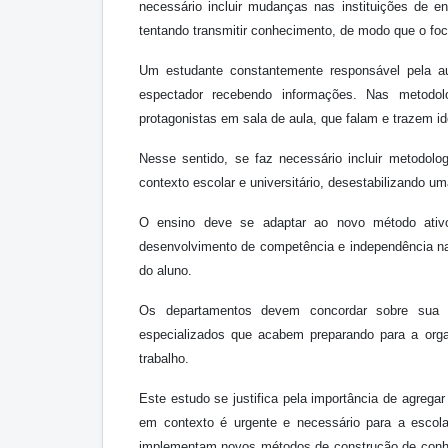
necessário incluir mudanças nas instituições de 
tentando transmitir conhecimento, de modo que o fo
Um estudante constantemente responsável pela 
espectador recebendo informações. Nas metodol
protagonistas em sala de aula, que falam e trazem i
Nesse sentido, se faz necessário incluir metodol
contexto escolar e universitário, desestabilizando um
O ensino deve se adaptar ao novo método ativo 
desenvolvimento de competência e independência na 
do aluno.
Os departamentos devem concordar sobre sua c
especializados que acabem preparando para a orga
trabalho.
Este estudo se justifica pela importância de agreg
em contexto é urgente e necessário para a escol
implementam novos métodos de construção de conhe