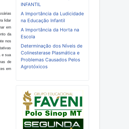
INFANTIL
A Importância da Ludicidade
ssárias
na Educação Infantil
a lidar
lhar em
A Importância da Horta na
ento da
Escola
nte nos
Determinação dos Níveis de
ativas
Colinesterase Plasmática e
a e sua
Problemas Causados Pelos
rmas de
Agrotóxicos
ntes em