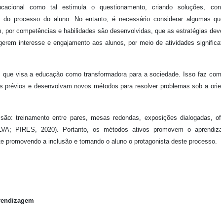
acional como tal estimula o questionamento, criando soluções, con
m do processo do aluno. No entanto, é necessário considerar algumas q
em, por competências e habilidades são desenvolvidas, que as estratégias de
rem interesse e engajamento aos alunos, por meio de atividades significa
a, que visa a educação como transformadora para a sociedade. Isso faz co
s prévios e desenvolvam novos métodos para resolver problemas sob a ori
são: treinamento entre pares, mesas redondas, exposições dialogadas, of
(SILVA; PIRES, 2020). Portanto, os métodos ativos promovem o aprendiz
te promovendo a inclusão e tornando o aluno o protagonista deste processo.
prendizagem