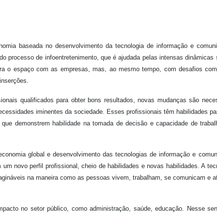
nomia baseada no desenvolvimento da tecnologia de informação e comuni
o processo de infoentretenimento, que é ajudada pelas intensas dinâmicas 
s para o espaço com as empresas, mas, ao mesmo tempo, com desafios co
inserções.
sionais qualificados para obter bons resultados, novas mudanças são nece
ssidades iminentes da sociedade. Esses profissionais têm habilidades par
res que demonstrem habilidade na tomada de decisão e capacidade de traba
 economia global e desenvolvimento das tecnologias de informação e comu
um novo perfil profissional, cheio de habilidades e novas habilidades. A tec
agináveis na maneira como as pessoas vivem, trabalham, se comunicam e a
impacto no setor público, como administração, saúde, educação. Nesse sen