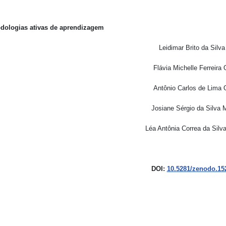
dologias ativas de aprendizagem
Leidimar Brito da Silv
Flávia Michelle Ferreira O
Antônio Carlos de Lima O
Josiane Sérgio da Silva 
Léa Antônia Correa da Silv
DOI:
10.5281/zenodo.15