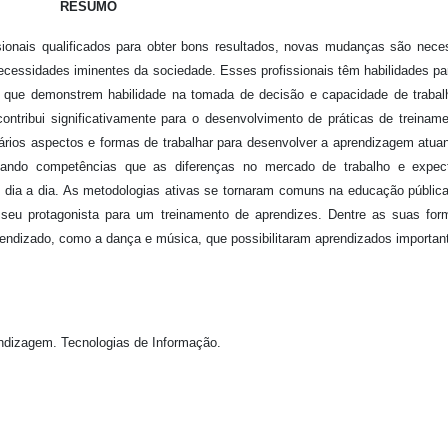
RESUMO
sionais qualificados para obter bons resultados, novas mudanças são nece
ssidades iminentes da sociedade. Esses profissionais têm habilidades par
res que demonstrem habilidade na tomada de decisão e capacidade de traba
contribui significativamente para o desenvolvimento de práticas de treinam
vários aspectos e formas de trabalhar para desenvolver a aprendizagem atua
cando competências que as diferenças no mercado de trabalho e expect
 dia a dia. As metodologias ativas se tornaram comuns na educação públic
z seu protagonista para um treinamento de aprendizes. Dentre as suas fo
endizado, como a dança e música, que possibilitaram aprendizados importa
ndizagem. Tecnologias de Informação.