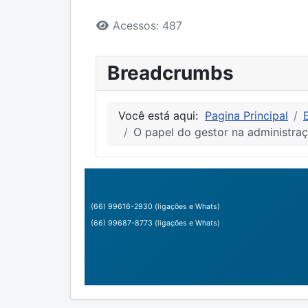
Detalhes
Acessos: 487
Breadcrumbs
Você está aqui:
Pagina Principal
O papel do gestor na administr
(66) 99616-2930 (ligações e Whats)
(66) 99687-8773 (ligações e Whats)