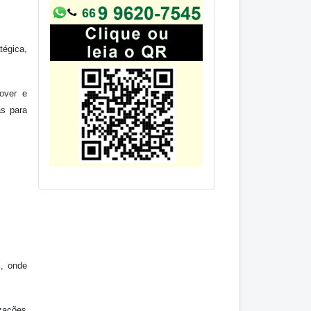
tégica,
over e
s para
, onde
izações