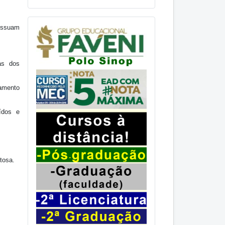
possuam
as dos
hamento
ídos e
tosa.