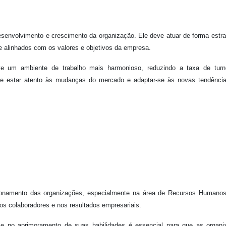
esenvolvimento e crescimento da organização. Ele deve atuar de forma estra
e alinhados com os valores e objetivos da empresa.
e um ambiente de trabalho mais harmonioso, reduzindo a taxa de turn
e estar atento às mudanças do mercado e adaptar-se às novas tendência
ionamento das organizações, especialmente na área de Recursos Humanos
s colaboradores e nos resultados empresariais.
 e no aprimoramento de suas habilidades é essencial para que as organ