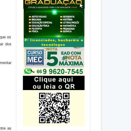
 que os
ar dos
ementar
ntre as