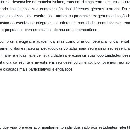
não se desenvolve de maneira isolada, mas em diálogo com a leitura e a ora
rtório linguístico e sua compreensão dos diferentes gêneros textuais. D
potencializada pela escrita, pois ambos os processos exigem organização l
sino da escrita que integre essas diferentes habilidades comunicativas cont
vos e preparados para os desafios do mundo contemporâneo.
as como uma exigência acadêmica, mas como uma competência fundamental
ramento das estratégias pedagógicas voltadas para seu ensino são essencia
 maneira eficaz, exercer sua cidadania e expandir suas oportunidades pes
ortância da escrita e investir em seu desenvolvimento, promovemos não a
 cidadãos mais participativos e engajados.
 que visa oferecer acompanhamento individualizado aos estudantes, identi