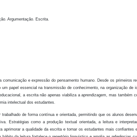
ão. Argumentação. Escrita.
a a comunicação e expressão do pensamento humano. Desde os primeiros re
o um papel essencial na transmissão de conhecimento, na organização de i
ducacional, a escrita não apenas viabiliza a aprendizagem, mas também co
mia intelectual dos estudantes.
er trabalhado de forma contínua e orientada, permitindo que os alunos dese
va. Estratégias como a produção textual orientada, a leitura e interpret
ra aprimorar a qualidade da escrita e tornar os estudantes mais confiantes
ábito da leitura fortalece o repertório linguístico e amplia as referências cul