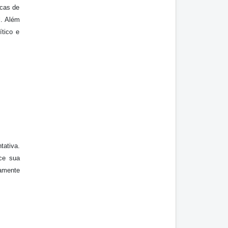
icas de
l. Além
ítico e
tativa.
ece sua
tamente