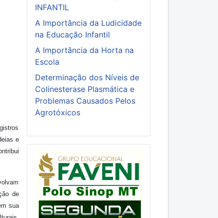
INFANTIL
A Importância da Ludicidade
na Educação Infantil
A Importância da Horta na
Escola
Determinação dos Níveis de
Colinesterase Plasmática e
Problemas Causados Pelos
Agrotóxicos
gistros
deias e
ntribui
nvolvam
ação de
 em sua
turais,