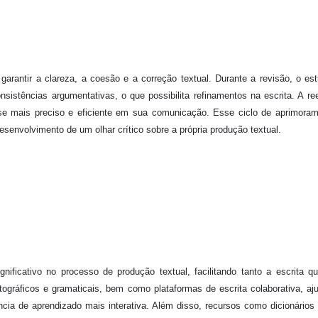
garantir a clareza, a coesão e a correção textual. Durante a revisão, o es
consistências argumentativas, o que possibilita refinamentos na escrita. A ree
-se mais preciso e eficiente em sua comunicação. Esse ciclo de aprimora
esenvolvimento de um olhar crítico sobre a própria produção textual.
ificativo no processo de produção textual, facilitando tanto a escrita q
rtográficos e gramaticais, bem como plataformas de escrita colaborativa, a
cia de aprendizado mais interativa. Além disso, recursos como dicionários 