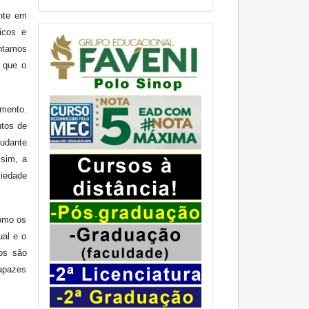
ente em
icos e
entamos
o que o
imento.
ntos de
tudante
ssim, a
ciedade
como os
ual e o
os são
capazes