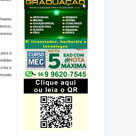
ftwares
textos,
ensino
 para a
medidas
crita e
 mundo