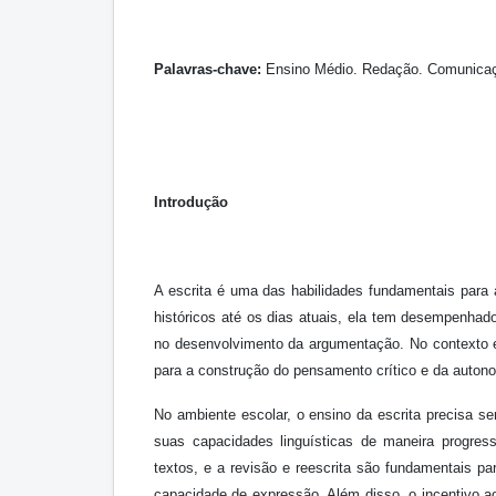
Palavras-chave:
Ensino Médio. Redação. Comunicaç
Introdução
A escrita é uma das habilidades fundamentais par
históricos até os dias atuais, ela tem desempenhad
no desenvolvimento da argumentação. No contexto e
para a construção do pensamento crítico e da autono
No ambiente escolar, o ensino da escrita precisa s
suas capacidades linguísticas de maneira progressi
textos, e a revisão e reescrita são fundamentais pa
capacidade de expressão. Além disso, o incentivo ao h