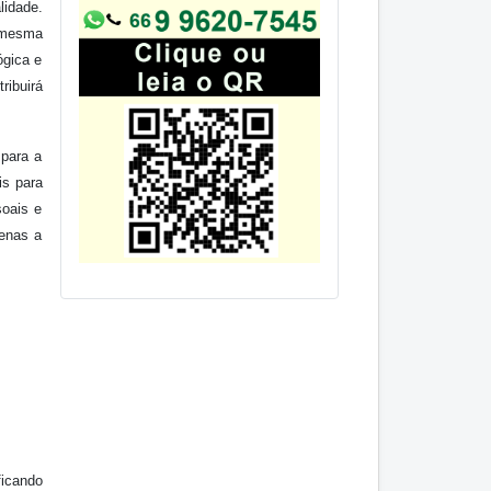
lidade.
a mesma
ógica e
ribuirá
 para a
is para
soais e
penas a
ficando