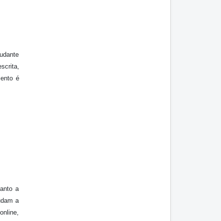
tudante
scrita,
mento é
uanto a
judam a
online,