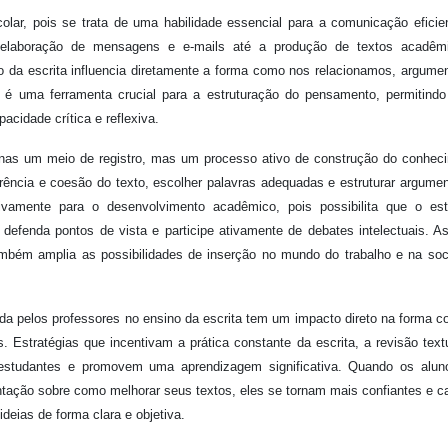
olar, pois se trata de uma habilidade essencial para a comunicação efici
a elaboração de mensagens e e-mails até a produção de textos acadêm
io da escrita influencia diretamente a forma como nos relacionamos, argum
a é uma ferramenta crucial para a estruturação do pensamento, permitind
acidade crítica e reflexiva.
enas um meio de registro, mas um processo ativo de construção do conhec
erência e coesão do texto, escolher palavras adequadas e estruturar argume
ativamente para o desenvolvimento acadêmico, pois possibilita que o es
defenda pontos de vista e participe ativamente de debates intelectuais. A
ambém amplia as possibilidades de inserção no mundo do trabalho e na so
a pelos professores no ensino da escrita tem um impacto direto na forma 
 Estratégias que incentivam a prática constante da escrita, a revisão text
estudantes e promovem uma aprendizagem significativa. Quando os alun
ntação sobre como melhorar seus textos, eles se tornam mais confiantes e 
ideias de forma clara e objetiva.