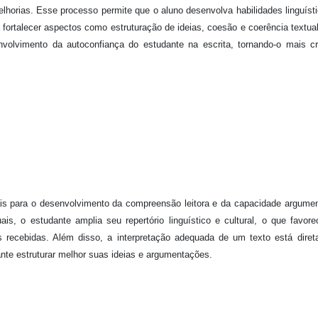
elhorias. Esse processo permite que o aluno desenvolva habilidades linguíst
fortalecer aspectos como estruturação de ideias, coesão e coerência textua
nvolvimento da autoconfiança do estudante na escrita, tornando-o mais cr
tais para o desenvolvimento da compreensão leitora e da capacidade argumen
is, o estudante amplia seu repertório linguístico e cultural, o que favor
s recebidas. Além disso, a interpretação adequada de um texto está dire
ante estruturar melhor suas ideias e argumentações.