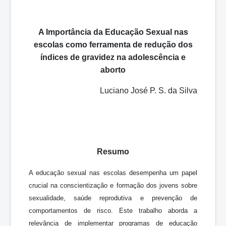
A Importância da Educação Sexual nas
e
scolas como
f
erramenta de
r
edução dos
í
ndices de
g
ravidez na
a
dolescência e
a
borto
Luciano José P. S. da Silva
Resumo
A educação sexual nas escolas desempenha um papel
crucial na conscientização e formação dos jovens sobre
sexualidade, saúde reprodutiva e prevenção de
comportamentos de risco. Este trabalho aborda a
relevância de implementar programas de educação