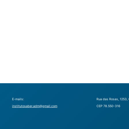
E-mails:
Rua das Rosas, 1253, 
institutosaber.adm@gmail.com
CEP 78.550-316