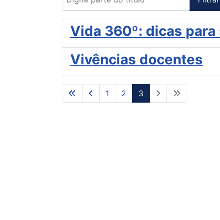
Vida 360º: dicas para s
Vivências docentes
1
2
3