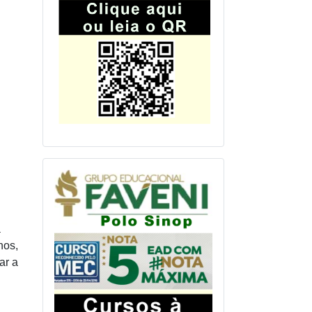
a
nos,
ar a