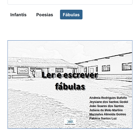
Infantís
Poesias
Fábulas